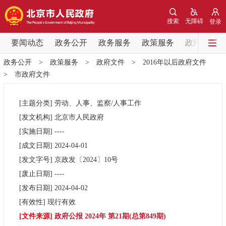
网站地图
搜索
无障碍
登录
要闻动态
要闻动态
政务公开
政务服务
政策服务
政民互动
政务公开
>
政策服务
>
政府文件
>
2016年以后政府文件
党中央精神
国务院信息
中央部委动态
>
市政府文件
北京要闻
会议信息
部门动态
[主题分类]
劳动、人事、监察/人事工作
[发文机构]
北京市人民政府
各区热点
[实施日期]
----
[成文日期]
2024-04-01
政务公开
[发文字号]
京政发
〔2024〕
10号
[废止日期]
----
市领导
机构职能
政策服务
[发布日期]
2024-04-02
[有效性]
现行有效
政策兑现
政策解读
回应关切
[文件来源]
政府公报 2024年 第21期(总第849期)