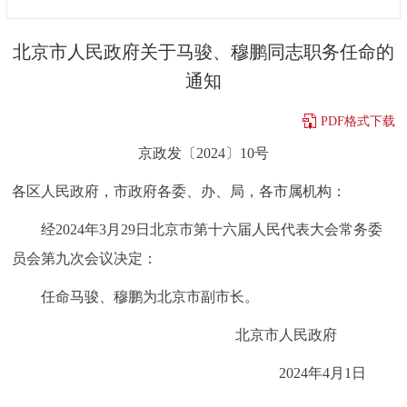
决策公开
专题公开
北京市人民政府关于马骏、穆鹏同志职务任命的
政务服务
通知
个人服务
法人服务
部门服务
PDF格式下载
京政发〔2024〕10号
便民服务
利企服务
投资项目
各区人民政府，市政府各委、办、局，各市属机构：
中介服务
阳光政务
经2024年3月29日北京市第十六届人民代表大会常务委
员会第九次会议决定：
政民互动
任命马骏、穆鹏为北京市副市长。
12345网上接诉即办
我要咨询
我要建议
北京市人民政府
参与调查
在线访谈
图说互动
2024年4月1日