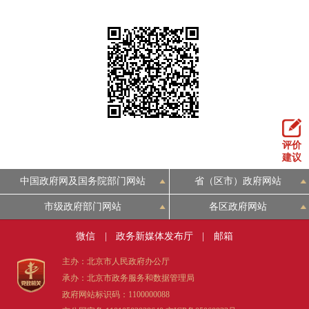
走进北京
北京概况
十六区概览
人文北京
绿色北京
图说北京
视频北京
多语种
评价
ENGLISH
한국어
日本語
建议
中国政府网及国务院部门网站
省（区市）政府网站
DEUTSCH
FRANÇAIS
РУССКИЙ ЯЗЫК
市级政府部门网站
各区政府网站
ESPAÑOL
العربية
PORTUGUÊS
微信
|
政务新媒体发布厅
|
邮箱
主办：北京市人民政府办公厅
ITALIANO
承办：北京市政务服务和数据管理局
政府网站标识码：1100000088