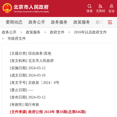
网站地图
搜索
无障碍
登录
要闻动态
要闻动态
政务公开
政务服务
政策服务
政民互动
政务公开
>
政策服务
>
政府文件
>
2016年以后政府文件
党中央精神
国务院信息
中央部委动态
>
市政府文件
北京要闻
会议信息
部门动态
[主题分类]
综合政务/其他
[发文机构]
北京市人民政府
各区热点
[实施日期]
2024-03-12
[成文日期]
2024-03-10
政务公开
[发文字号]
京政发
〔2024〕
8号
[废止日期]
----
市领导
机构职能
政策服务
[发布日期]
2024-03-12
[有效性]
现行有效
政策兑现
政策解读
回应关切
[文件来源]
政府公报 2024年 第18期(总第846期)