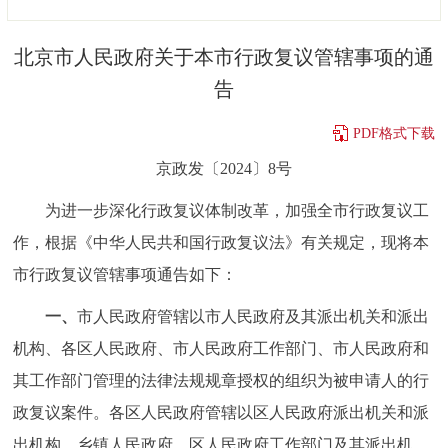
决策公开
专题公开
北京市人民政府关于本市行政复议管辖事项的通
政务服务
告
个人服务
法人服务
部门服务
PDF格式下载
京政发〔2024〕8号
便民服务
利企服务
投资项目
为进一步深化行政复议体制改革，加强全市行政复议工
作，根据《中华人民共和国行政复议法》有关规定，现将本
中介服务
阳光政务
市行政复议管辖事项通告如下：
政民互动
一、
市人民政府管辖以市人民政府及其派出机关和派出
12345网上接诉即办
我要咨询
我要建议
机构、各区人民政府、市人民政府工作部门、市人民政府和
其工作部门管理的法律法规规章授权的组织为被申请人的行
参与调查
在线访谈
图说互动
政复议案件。各区人民政府管辖以区人民政府派出机关和派
出机构，乡镇人民政府，区人民政府工作部门及其派出机