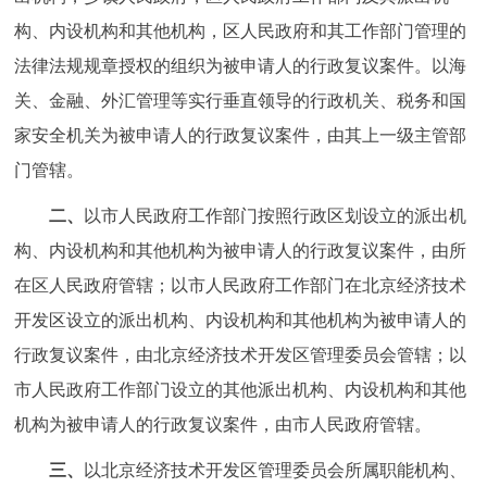
走进北京
构、内设机构和其他机构，区人民政府和其工作部门管理的
法律法规规章授权的组织为被申请人的行政复议案件。以海
北京概况
十六区概览
人文北京
关、金融、外汇管理等实行垂直领导的行政机关、税务和国
绿色北京
图说北京
视频北京
家安全机关为被申请人的行政复议案件，由其上一级主管部
门管辖。
多语种
二、
以市人民政府工作部门按照行政区划设立的派出机
ENGLISH
한국어
日本語
构、内设机构和其他机构为被申请人的行政复议案件，由所
在区人民政府管辖；以市人民政府工作部门在北京经济技术
DEUTSCH
FRANÇAIS
РУССКИЙ ЯЗЫК
开发区设立的派出机构、内设机构和其他机构为被申请人的
行政复议案件，由北京经济技术开发区管理委员会管辖；以
ESPAÑOL
العربية
PORTUGUÊS
市人民政府工作部门设立的其他派出机构、内设机构和其他
机构为被申请人的行政复议案件，由市人民政府管辖。
ITALIANO
三、
以北京经济技术开发区管理委员会所属职能机构、