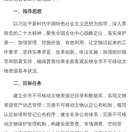
走进北京
一、指导思想
北京概况
十六区概览
人文北京
以习近平新时代中国特色社会主义思想为指导，深入贯
彻党的二十大精神，聚焦全国文化中心战略定位，落实保护
绿色北京
图说北京
视频北京
第一、加强管理、挖掘价值、有效利用、让文物活起来的工
多语种
作要求，坚持实事求是、改革创新、依法实施，加强组织领
导和部署安排，确保普查结果全面客观反映全市不可移动文
ENGLISH
한국어
日本語
物资源基本状况。
DEUTSCH
FRANÇAIS
РУССКИЙ ЯЗЫК
二、目标任务
建立全市不可移动文物资源总目录和数据库，实现文物
ESPAÑOL
العربية
PORTUGUÊS
资源资产动态管理；完善不可移动文物认定公布机制，规范
认定标准和登记公布程序，健全名录公布体系；完善不可移
ITALIANO
动文物保护管理机制，构建全面普查、专项调查、空间管