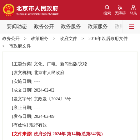
网站地图
搜索
无障碍
登录
要闻动态
要闻动态
政务公开
政务服务
政策服务
政民互动
政务公开
>
政策服务
>
政府文件
>
2016年以后政府文件
党中央精神
国务院信息
中央部委动态
>
市政府文件
北京要闻
会议信息
部门动态
[主题分类]
文化、广电、新闻出版/文物
[发文机构]
北京市人民政府
各区热点
[实施日期]
----
[成文日期]
2024-02-02
政务公开
[发文字号]
京政发
〔2024〕
3号
[废止日期]
----
市领导
机构职能
政策服务
[发布日期]
2024-02-09
[有效性]
现行有效
政策兑现
政策解读
回应关切
[文件来源]
政府公报 2024年 第14期(总第842期)