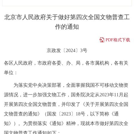
决策公开
专题公开
北京市人民政府关于做好第四次全国文物普查工
政务服务
作的通知
个人服务
法人服务
部门服务
PDF格式下载
京政发〔2024〕3号
便民服务
利企服务
投资项目
各区人民政府，市政府各委、办、局，各市属机构，各有关
单位：
中介服务
阳光政务
为落实党中央决策部署，全面掌握我国不可移动文物资
政民互动
源情况，进一步加强文物工作，国务院决定从2023年11月起
12345网上接诉即办
我要咨询
我要建议
开展第四次全国文物普查，并印发了《关于开展第四次全国
文物普查的通知》（国发〔2023〕18号，以下简称《通
参与调查
在线访谈
图说互动
知》）。为贯彻落实《通知》精神，现就本市做好第四次全
国文物普查工作通知如下：