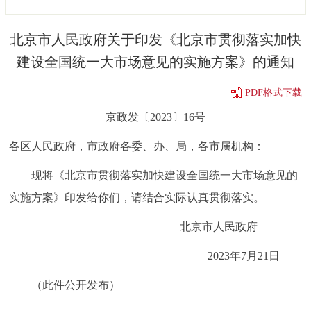
决策公开
专题公开
北京市人民政府关于印发《北京市贯彻落实加快
政务服务
建设全国统一大市场意见的实施方案》的通知
个人服务
法人服务
部门服务
PDF格式下载
京政发〔2023〕16号
便民服务
利企服务
投资项目
各区人民政府，市政府各委、办、局，各市属机构：
中介服务
阳光政务
现将《北京市贯彻落实加快建设全国统一大市场意见的
实施方案》印发给你们，请结合实际认真贯彻落实。
政民互动
北京市人民政府
12345网上接诉即办
我要咨询
我要建议
2023年7月21日
参与调查
在线访谈
图说互动
（此件公开发布）