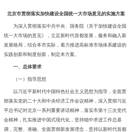
走进北京
北京市贯彻落实加快建设全国统一大市场意见的实施方案
北京概况
十六区概览
人文北京
为深入贯彻落实中共中央、国务院《关于加快建设全国
统一大市场的意见》，立足新时代首都发展，服务和融入新
绿色北京
图说北京
视频北京
发展格局，结合本市实际，着力推进高标准市场体系建设的
多语种
实践创新和制度创新，制定本方案。
ENGLISH
한국어
日本語
一、总体要求
（一）指导思想
DEUTSCH
FRANÇAIS
РУССКИЙ ЯЗЫК
以习近平新时代中国特色社会主义思想为指导，全面贯
ESPAÑOL
العربية
PORTUGUÊS
彻落实党的二十大和中央经济工作会议精神，深入贯彻习近
平总书记对北京一系列重要讲话精神，落实市第十三次党代
ITALIANO
会精神，扎实推进中国式现代化，坚持稳中求进工作总基
调，完整、准确、全面贯彻新发展理念，坚持以新时代首都