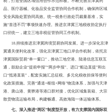
制，打造全国区域信用合作示范样板。不断完善京津冀药
品、医疗器械、化妆品安全监管协同合作机制，确保跨区域
安全风险处置协同高效。统一税务行政处罚裁量基准，实
施“首违不罚”事项快速办理。推进京津冀三地税收协定执行
口径统一，建立三地非税征管协同工作机制。
18.持续推进京津冀跨境贸易协同发展。进一步深化京津
冀通关便利化改革，强化京津冀三地口岸合作机制，依托京
津冀国际贸易“单一窗口”，推动三地空港、陆港信息互联互
通，鼓励企业“提前申报”“两步申报”、进口“船边直提”和出
口“抵港直装”，配套实施汇总征税、多元化税收担保等便利
化政策措施。完善“通道+枢纽+网络”物流体系，加强与天津
港、唐山港、黄骅港等港口群对接，优化区域集装箱、大宗
散货物流运输布局，构建畅通、高效海陆一体运输体系。
七、深入推进“两区”制度型开放，有力支撑国内国际双