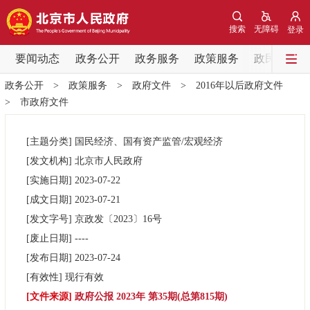
网站地图
搜索
无障碍
登录
要闻动态
要闻动态
政务公开
政务服务
政策服务
政民互动
政务公开
>
政策服务
>
政府文件
>
2016年以后政府文件
党中央精神
国务院信息
中央部委动态
>
市政府文件
北京要闻
会议信息
部门动态
[主题分类]
国民经济、国有资产监管/宏观经济
[发文机构]
北京市人民政府
各区热点
[实施日期]
2023-07-22
[成文日期]
2023-07-21
政务公开
[发文字号]
​京政发
〔2023〕
16号
[废止日期]
----
市领导
机构职能
政策服务
[发布日期]
2023-07-24
[有效性]
现行有效
政策兑现
政策解读
回应关切
[文件来源]
政府公报 2023年 第35期(总第815期)