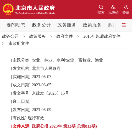
网站地图
搜索
无障碍
登录
要闻动态
要闻动态
政务公开
政务服务
政策服务
政民互动
政务公开
>
政策服务
>
政府文件
>
2016年以后政府文件
党中央精神
国务院信息
中央部委动态
>
市政府文件
北京要闻
会议信息
部门动态
[主题分类]
农业、林业、水利/农业、畜牧业、渔业
[发文机构]
北京市人民政府
各区热点
[实施日期]
2023-06-07
[成文日期]
2023-06-05
政务公开
[发文字号]
京政发
〔2023〕
15号
[废止日期]
----
市领导
机构职能
政策服务
[发布日期]
2023-06-09
[有效性]
现行有效
政策兑现
政策解读
回应关切
[文件来源]
政府公报 2023年 第32期(总第812期)