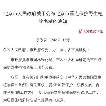
决策公开
专题公开
北京市人民政府关于公布北京市重点保护野生植
政务服务
物名录的通知
个人服务
法人服务
部门服务
PDF格式下载
京政发〔2023〕15号
便民服务
利企服务
投资项目
各区人民政府，市政府各委、办、局，各市属机构：
中介服务
阳光政务
市政府批准市园林绿化局、市农业农村局确定的市重点
保护野生植物名录，现予公布。
政民互动
各区、各有关部门和单位要落实《中华人民共和国野生
12345网上接诉即办
我要咨询
我要建议
植物保护条例》有关要求，贯彻“加强保护、积极发展、合
理利用”的工作方针，切实做好野生植物保护和管理工作，
参与调查
在线访谈
图说互动
为建设生物多样性城市提供有力支撑。