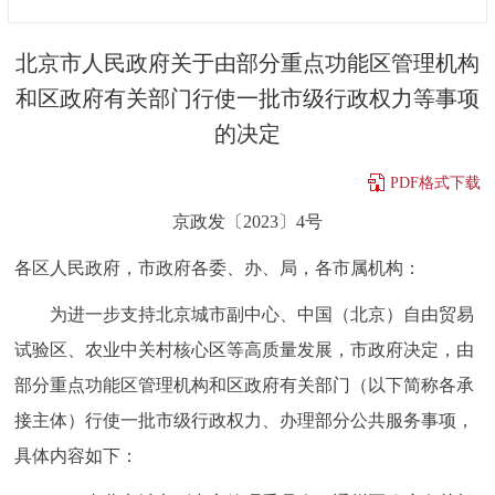
决策公开
专题公开
北京市人民政府关于由部分重点功能区管理机构
政务服务
和区政府有关部门行使一批市级行政权力等事项
的决定
个人服务
法人服务
部门服务
PDF格式下载
便民服务
利企服务
投资项目
京政发〔2023〕4号
各区人民政府，市政府各委、办、局，各市属机构：
中介服务
阳光政务
为进一步支持北京城市副中心、中国（北京）自由贸易
政民互动
试验区、农业中关村核心区等高质量发展，市政府决定，由
12345网上接诉即办
我要咨询
我要建议
部分重点功能区管理机构和区政府有关部门（以下简称各承
接主体）行使一批市级行政权力、办理部分公共服务事项，
参与调查
在线访谈
图说互动
具体内容如下：