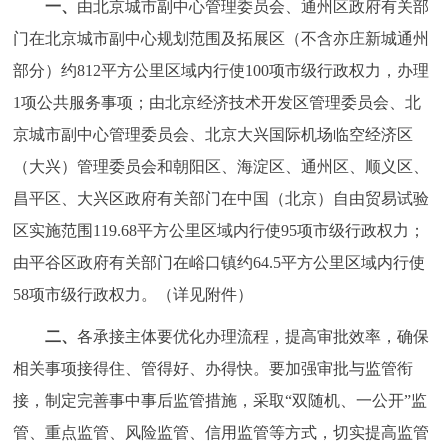
一、
由北京城市副中心管理委员会、通州区政府有关部
走进北京
门在北京城市副中心规划范围及拓展区（不含亦庄新城通州
北京概况
十六区概览
人文北京
部分）约812平方公里区域内行使100项市级行政权力，办理
1项公共服务事项；由北京经济技术开发区管理委员会、北
绿色北京
图说北京
视频北京
京城市副中心管理委员会、北京大兴国际机场临空经济区
（大兴）管理委员会和朝阳区、海淀区、通州区、顺义区、
多语种
昌平区、大兴区政府有关部门在中国（北京）自由贸易试验
ENGLISH
한국어
日本語
区实施范围119.68平方公里区域内行使95项市级行政权力；
由平谷区政府有关部门在峪口镇约64.5平方公里区域内行使
DEUTSCH
FRANÇAIS
РУССКИЙ ЯЗЫК
58项市级行政权力。（详见附件）
二、
各承接主体要优化办理流程，提高审批效率，确保
ESPAÑOL
العربية
PORTUGUÊS
相关事项接得住、管得好、办得快。要加强审批与监管衔
ITALIANO
接，制定完善事中事后监管措施，采取“双随机、一公开”监
管、重点监管、风险监管、信用监管等方式，切实提高监管