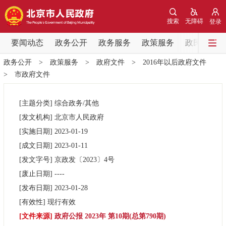
网站地图
搜索
无障碍
登录
要闻动态
要闻动态
政务公开
政务服务
政策服务
政民互动
政务公开
>
政策服务
>
政府文件
>
2016年以后政府文件
党中央精神
国务院信息
中央部委动态
>
市政府文件
北京要闻
会议信息
部门动态
[主题分类]
综合政务/其他
[发文机构]
北京市人民政府
各区热点
[实施日期]
2023-01-19
[成文日期]
2023-01-11
政务公开
[发文字号]
京政发
〔2023〕
4号
[废止日期]
----
市领导
机构职能
政策服务
[发布日期]
2023-01-28
[有效性]
现行有效
政策兑现
政策解读
回应关切
[文件来源]
政府公报 2023年 第10期(总第790期)