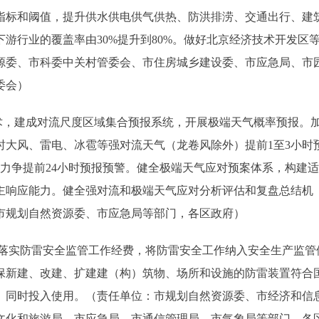
指标和阈值，提升供水供电供气供热、防洪排涝、交通出行、建
游行业的覆盖率由30%提升到80%。做好北京经济技术开发区
源委、市科委中关村管委会、市住房城乡建设委、市应急局、市
委会）
，建成对流尺度区域集合预报系统，开展极端天气概率预报。
时大风、雷电、冰雹等强对流天气（龙卷风除外）提前1至3小时
并力争提前24小时预报预警。健全极端天气应对预案体系，构建
主响应能力。健全强对流和极端天气应对分析评估和复盘总结机
市规划自然资源委、市应急局等部门，各区政府）
落实防雷安全监管工作经费，将防雷安全工作纳入安全生产监管
保新建、改建、扩建建（构）筑物、场所和设施的防雷装置符合
、同时投入使用。（责任单位：市规划自然资源委、市经济和信
文化和旅游局、市应急局、市通信管理局、市气象局等部门，各