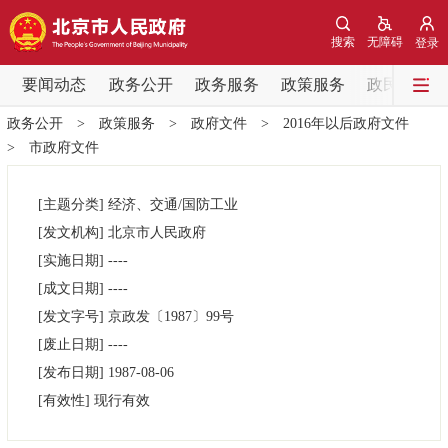
网站地图
搜索
无障碍
登录
要闻动态
要闻动态
政务公开
政务服务
政策服务
政民互动
政务公开
>
政策服务
>
政府文件
>
2016年以后政府文件
党中央精神
国务院信息
中央部委动态
>
市政府文件
北京要闻
会议信息
部门动态
[主题分类]
经济、交通/国防工业
[发文机构]
北京市人民政府
各区热点
[实施日期]
----
[成文日期]
----
政务公开
[发文字号]
京政发
〔1987〕
99号
[废止日期]
----
市领导
机构职能
政策服务
[发布日期]
1987-08-06
[有效性]
现行有效
政策兑现
政策解读
回应关切