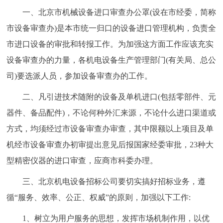
走进北京
一、北京市机械设备进口审查办公罩(设在市经委，简称
市设备审查办)是本市统一归口的设备进口管理机构，负责全
北京概况
十六区概览
人文北京
市进口设备的审批和转报工作。为加强这方面工作应该充实
设备审查办的力量，各机电设备生产管理部门(有关局、总公
绿色北京
图说北京
视频北京
司)要选派人员，参加设备审查办的工作。
多语种
二、凡引进技术随附的设备及单机进口(包括零部件、元
ENGLISH
한국어
日本語
器件、备品配件)，不论何种外汇来源，不论什么进口渠道或
方式，均须经过市设备审查办审查，其中限额以上项目及单
DEUTSCH
FRANÇAIS
РУССКИЙ ЯЗЫК
机经市设备审查办初审提出意见后报国家经委审批，23种大
型精密仪器的进口审查，应商市科委办理。
ESPAÑOL
العربية
PORTUGUÊS
三、北京机电设备招标公司要切实搞好招标业务，遵
循“服务、效率、公正、权威”的原则，加强以下工作:
ITALIANO
1、树立为用户服务的思想，发挥市场机制作用，以优