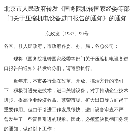
决策公开
专题公开
北京市人民政府转发《国务院批转国家经委等部
门关于压缩机电设备进口报告的通知》的通知
政务服务
京政发〔1987〕99号
个人服务
法人服务
部门服务
各区、县人民政府，市政府各委、办、局，各总公司：
便民服务
利企服务
投资项目
现将《国务院批转国家经委等部门关于压缩机电设备进
口报告的通知》转发给你们，请遵照执行。
中介服务
阳光政务
近年来，本市各行业在改革、开放、搞活方针的指引
政民互动
下，积极引进先进技术，进口关键设备，对于推动企业技术
进步、提高企业经济效益、繁荣市场、扩大出口等方面起了
12345网上接诉即办
我要咨询
我要建议
重要作用。但由于引进工作发展很快，进口设备审查不严，
曾发生了一些盲目引进的现象。因此，必须坚决贯彻国务院
参与调查
在线访谈
图说互动
的通知，做好以下工作：