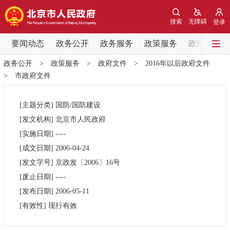
网站地图
搜索
无障碍
登录
要闻动态
要闻动态
政务公开
政务服务
政策服务
政民互动
政务公开
>
政策服务
>
政府文件
>
2016年以后政府文件
党中央精神
国务院信息
中央部委动态
>
市政府文件
北京要闻
会议信息
部门动态
[主题分类]
国防/国防建设
[发文机构]
北京市人民政府
各区热点
[实施日期]
----
[成文日期]
2006-04-24
政务公开
[发文字号]
京政发
〔2006〕
16号
[废止日期]
----
市领导
机构职能
政策服务
[发布日期]
2006-05-11
[有效性]
现行有效
政策兑现
政策解读
回应关切