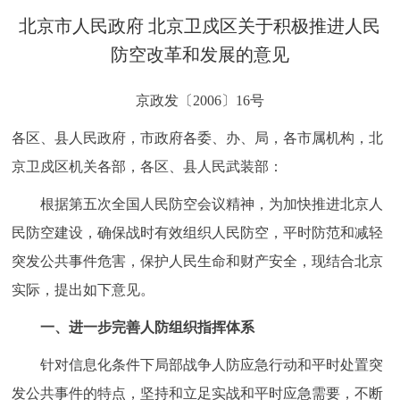
决策公开
专题公开
北京市人民政府 北京卫戍区关于积极推进人民
防空改革和发展的意见
政务服务
京政发〔2006〕16号
个人服务
法人服务
部门服务
各区、县人民政府，市政府各委、办、局，各市属机构，北
京卫戍区机关各部，各区、县人民武装部：
便民服务
利企服务
投资项目
根据第五次全国人民防空会议精神，为加快推进北京人
中介服务
阳光政务
民防空建设，确保战时有效组织人民防空，平时防范和减轻
突发公共事件危害，保护人民生命和财产安全，现结合北京
政民互动
实际，提出如下意见。
12345网上接诉即办
我要咨询
我要建议
一、进一步完善人防组织指挥体系
参与调查
在线访谈
图说互动
针对信息化条件下局部战争人防应急行动和平时处置突
发公共事件的特点，坚持和立足实战和平时应急需要，不断