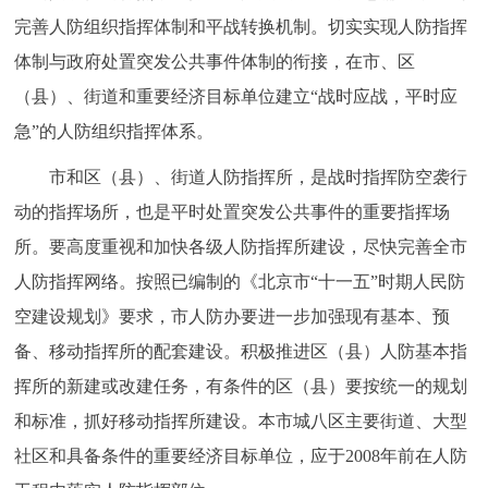
走进北京
完善人防组织指挥体制和平战转换机制。切实实现人防指挥
体制与政府处置突发公共事件体制的衔接，在市、区
北京概况
十六区概览
人文北京
（县）、街道和重要经济目标单位建立“战时应战，平时应
急”的人防组织指挥体系。
绿色北京
图说北京
视频北京
市和区（县）、街道人防指挥所，是战时指挥防空袭行
多语种
动的指挥场所，也是平时处置突发公共事件的重要指挥场
ENGLISH
한국어
日本語
所。要高度重视和加快各级人防指挥所建设，尽快完善全市
人防指挥网络。按照已编制的《北京市“十一五”时期人民防
DEUTSCH
FRANÇAIS
РУССКИЙ ЯЗЫК
空建设规划》要求，市人防办要进一步加强现有基本、预
备、移动指挥所的配套建设。积极推进区（县）人防基本指
ESPAÑOL
العربية
PORTUGUÊS
挥所的新建或改建任务，有条件的区（县）要按统一的规划
和标准，抓好移动指挥所建设。本市城八区主要街道、大型
ITALIANO
社区和具备条件的重要经济目标单位，应于2008年前在人防