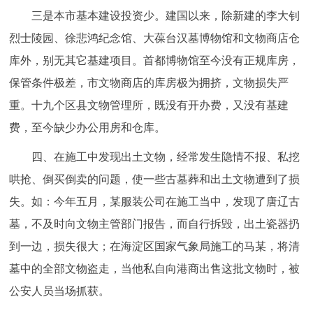
三是本市基本建设投资少。建国以来，除新建的李大钊
烈士陵园、徐悲鸿纪念馆、大葆台汉墓博物馆和文物商店仓
库外，别无其它基建项目。首都博物馆至今没有正规库房，
保管条件极差，市文物商店的库房极为拥挤，文物损失严
重。十九个区县文物管理所，既没有开办费，又没有基建
费，至今缺少办公用房和仓库。
四、在施工中发现出土文物，经常发生隐情不报、私挖
哄抢、倒买倒卖的问题，使一些古墓葬和出土文物遭到了损
失。如：今年五月，某服装公司在施工当中，发现了唐辽古
墓，不及时向文物主管部门报告，而自行拆毁，出土瓷器扔
到一边，损失很大；在海淀区国家气象局施工的马某，将清
墓中的全部文物盗走，当他私自向港商出售这批文物时，被
公安人员当场抓获。