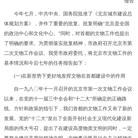
报告
走进北京
今年七月，中共中央、国务院批准了《北京城市建设总
北京概况
十六区概览
人文北京
体规划方案》，并作了重要的批复。批复明确“北京是全国
的政治中心和文化中心。”同时，对首都的文物工作也提出
绿色北京
图说北京
视频北京
了明确的要求。为贯彻落实批复精神，市政府召开北京市第
多语种
二次文物工作会议。我受市政府委托，将北京市文物工作的
基本情况和今后七年的任务报告如下：
ENGLISH
한국어
日本語
(一)在新形势下更好地发挥文物在首都建设中的作用
DEUTSCH
FRANÇAIS
РУССКИЙ ЯЗЫК
自一九八〇年十一月召开的北京市第一次文物工作会议
以来，在党的十一届三中全会和“十二大”所确定的正确路
ESPAÑOL
العربية
PORTUGUÊS
线、方针和政策的指引下，我们首都的文物工作又有了新的
发展。党的“十二大”发出了全面开创社会主义现代化建设新
ITALIANO
局面的伟大号召，提出了在建设高度物质文明的同时，一定