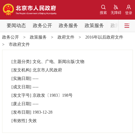
网站地图
搜索
无障碍
登录
要闻动态
要闻动态
政务公开
政务服务
政策服务
政民互动
政务公开
>
政策服务
>
政府文件
>
2016年以后政府文件
党中央精神
国务院信息
中央部委动态
>
市政府文件
北京要闻
会议信息
部门动态
[主题分类]
文化、广电、新闻出版/文物
[发文机构]
北京市人民政府
各区热点
[实施日期]
----
[成文日期]
----
政务公开
[发文字号]
京政发
〔1983〕
198号
[废止日期]
----
市领导
机构职能
政策服务
[发布日期]
1983-12-28
[有效性]
失效
政策兑现
政策解读
回应关切