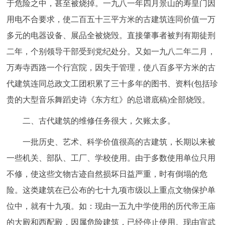
于危险之中，甚至被烧掉。一九八一年四月景山的寿皇门因
用电不合要求，使二百五十三平方米的古建筑连同价值一万
多元的电器设备、展品全被烧毁。直接肇事者被判有期徒刑
二年，个别领导干部受到党纪处分。又如一九八二年二月，
万寿寺西路一个行宫院，因失于管理，使八百多平方米的古
代建筑连同总政文工团积累了三十多年的图书、资料(包括珍
贵的大型音乐舞蹈史诗《东方红》的总谱底稿)全部烧毁。
二、古代建筑的维修任务很大，欠账太多。
一批历史、艺术、科学价值很高的古建筑，长期以来被
一些机关、部队、工厂、学校使用。由于多数使用单位只用
不修，使这些文物古迹自然损坏日益严重，时有倒塌的危
险。这类建筑在已公布的七十九项市级以上重点文物保护单
位中，就有十九项。如：现由一五九中学使用的历代帝王庙
的大殿和西配殿，因属危险建筑，已经停止使用。现由宣武