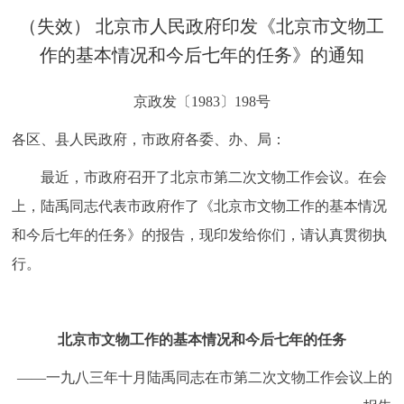
决策公开
专题公开
（失效） 北京市人民政府印发《北京市文物工
作的基本情况和今后七年的任务》的通知
政务服务
京政发〔1983〕198号
个人服务
法人服务
部门服务
各区、县人民政府，市政府各委、办、局：
便民服务
利企服务
投资项目
最近，市政府召开了北京市第二次文物工作会议。在会
上，陆禹同志代表市政府作了《北京市文物工作的基本情况
中介服务
阳光政务
和今后七年的任务》的报告，现印发给你们，请认真贯彻执
行。
政民互动
12345网上接诉即办
我要咨询
我要建议
北京市文物工作的基本情况和今后七年的任务
参与调查
在线访谈
图说互动
——一九八三年十月陆禹同志在市第二次文物工作会议上的