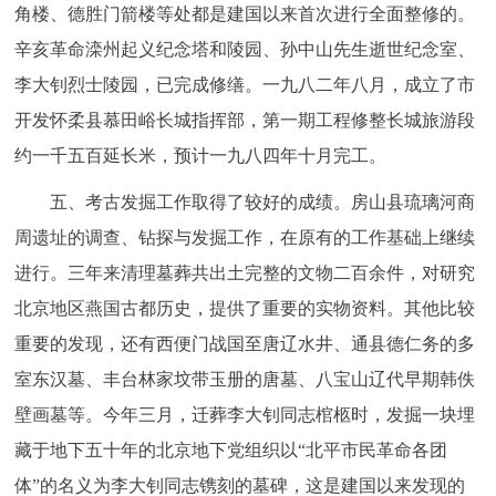
角楼、德胜门箭楼等处都是建国以来首次进行全面整修的。
辛亥革命滦州起义纪念塔和陵园、孙中山先生逝世纪念室、
李大钊烈士陵园，已完成修缮。一九八二年八月，成立了市
开发怀柔县慕田峪长城指挥部，第一期工程修整长城旅游段
约一千五百延长米，预计一九八四年十月完工。
五、考古发掘工作取得了较好的成绩。房山县琉璃河商
周遗址的调查、钻探与发掘工作，在原有的工作基础上继续
进行。三年来清理墓葬共出土完整的文物二百余件，对研究
北京地区燕国古都历史，提供了重要的实物资料。其他比较
重要的发现，还有西便门战国至唐辽水井、通县德仁务的多
室东汉墓、丰台林家坟带玉册的唐墓、八宝山辽代早期韩佚
壁画墓等。今年三月，迁葬李大钊同志棺柩时，发掘一块埋
藏于地下五十年的北京地下党组织以“北平市民革命各团
体”的名义为李大钊同志镌刻的墓碑，这是建国以来发现的