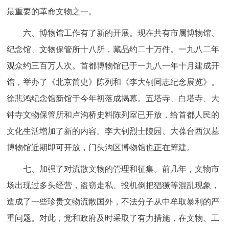
最重要的革命文物之一。
六、博物馆工作有了新的开展。现在共有市属博物馆、
纪念馆、文物保管所十八所，藏品约二十万件。一九八二年
观众约三百万人次。首都博物馆已于一九八一年十月建成开
馆，举办了《北京简史》陈列和《李大钊同志纪念展览》。
徐悲鸿纪念馆新馆于今年初落成揭幕。五塔寺、白塔寺、大
钟寺文物保管所和卢沟桥史料陈列室已开放，给首都人民的
文化生活增加了新的内容。李大钊烈士陵园、大葆台西汉墓
博物馆近期即可开放，门头沟区博物馆也正在筹建。
七、加强了对流散文物的管理和征集。前几年，文物市
场出现过多头经营，盗窃走私、投机倒把猖獗等混乱现象，
造成了一些珍贵文物流散国外，不法分子从中牟取暴利的严
重问题。对此，党和政府及时采取了有力措施，在文物、工