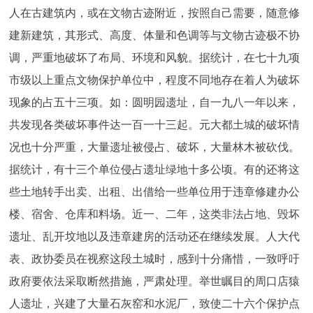
人在古建筑内，或在文物古迹附近，按照自己需要，随意修
建新建筑，其形式、高度、体量和色调等与文物古迹极不协
调，严重地破坏了布局、环境和风貌。据统计，在七十九项
市级以上重点文物保护单位中，程度不同地存在着人为破坏
现象的占五十三项。如：圆明园遗址，自一九八一年以来，
共发现各类破坏事件达一百一十三起。元大都土城的破坏情
况也十分严重，大量遗址被侵占、破坏，大量林木被砍伐。
据统计，有十三个单位侵占遗址绿地十多公顷。有的还将这
些土地转手出卖、出租、出借给一些单位用于违章修建办公
楼、宿舍、仓库和料场。近一、二年，这类非法占地、毁坏
遗址、乱开坟地以及违章建房的活动还在继续发展。人大代
表、政协委员在视察这段土城时，感到十分痛惜，一致呼吁
政府要依法采取断然措施，严肃处理。举世瞩目的周口店猿
人遗址，兴建了大量石灰窑和水泥厂，致使二十六个保护点