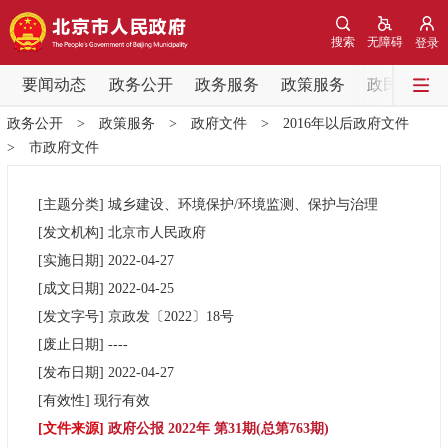
网站地图
搜索
无障碍
登录
要闻动态
要闻动态
政务公开
政务服务
政策服务
政民互动
政务公开
>
政策服务
>
政府文件
>
2016年以后政府文件
党中央精神
国务院信息
中央部委动态
>
市政府文件
北京要闻
会议信息
部门动态
[主题分类]
城乡建设、环境保护/环境监测、保护与治理
[发文机构]
北京市人民政府
各区热点
[实施日期]
2022-04-27
[成文日期]
2022-04-25
政务公开
[发文字号]
京政发
〔2022〕
18号
[废止日期]
----
市领导
机构职能
政策服务
[发布日期]
2022-04-27
[有效性]
现行有效
政策兑现
政策解读
回应关切
[文件来源]
政府公报 2022年 第31期(总第763期)