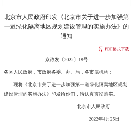
决策公开
专题公开
北京市人民政府印发《北京市关于进一步加强第
政务服务
一道绿化隔离地区规划建设管理的实施办法》的
通知
个人服务
法人服务
部门服务
PDF格式下载
便民服务
利企服务
投资项目
京政发〔2022〕18号
各区人民政府，市政府各委、办、局，各市属机构：
中介服务
阳光政务
现将《北京市关于进一步加强第一道绿化隔离地区规划
政民互动
建设管理的实施办法》印发给你们，请认真贯彻落实。
12345网上接诉即办
我要咨询
我要建议
北京市人民政府
2022年4月25日
参与调查
在线访谈
图说互动