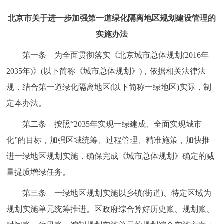
走进北京
北京市关于进一步加强第一道绿化隔离地区
规划建设管理的
北京概况
十六区概览
人文北京
实施办法
第一条 为全面贯彻落实《北京城市总体规划(2016年—
绿色北京
图说北京
视频北京
2035年)》(以下简称《城市总体规划》)，依据相关法律法
多语种
规，结合第一道绿化隔离地区(以下简称一绿地区)实际，制
定本办法。
ENGLISH
한국어
日本語
第二条 按照“2035年实现一绿建成、全面实现城市
化”的目标，加强区域统筹、过程管理、精准施策，加快推
DEUTSCH
FRANÇAIS
РУССКИЙ ЯЗЫК
进一绿地区规划实施，确保完成《城市总体规划》确定的减
ESPAÑOL
العربية
PORTUGUÊS
量提质增绿任务。
第三条 一绿地区规划实施以乡镇(街道)、特定区域为
ITALIANO
规划实施单元统筹推进。区政府综合算好历史账、规划账、