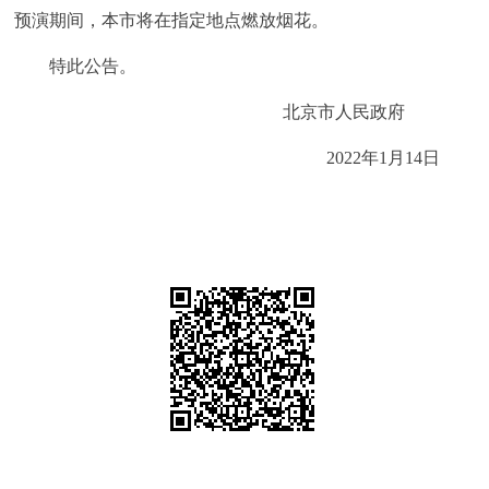
走进北京
预演期间，本市将在指定地点燃放烟花。
特此公告。
北京概况
十六区概览
人文北京
北京市人民政府
绿色北京
图说北京
视频北京
2022年1月14日
多语种
ENGLISH
한국어
日本語
DEUTSCH
FRANÇAIS
РУССКИЙ ЯЗЫК
ESPAÑOL
العربية
PORTUGUÊS
ITALIANO