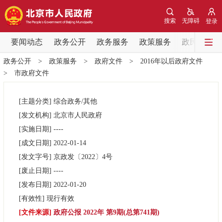
网站地图
搜索
无障碍
登录
要闻动态
要闻动态
政务公开
政务服务
政策服务
政民互动
政务公开
>
政策服务
>
政府文件
>
2016年以后政府文件
党中央精神
国务院信息
中央部委动态
>
市政府文件
北京要闻
会议信息
部门动态
[主题分类]
综合政务/其他
[发文机构]
北京市人民政府
各区热点
[实施日期]
----
[成文日期]
2022-01-14
政务公开
[发文字号]
京政发
〔2022〕
4号
[废止日期]
----
市领导
机构职能
政策服务
[发布日期]
2022-01-20
[有效性]
现行有效
政策兑现
政策解读
回应关切
[文件来源]
政府公报 2022年 第9期(总第741期)