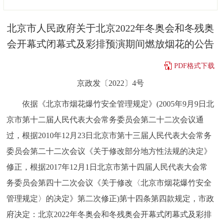
决策公开
专题公开
北京市人民政府关于北京2022年冬奥会和冬残奥
政务服务
会开幕式闭幕式及彩排预演期间燃放烟花的公告
个人服务
法人服务
部门服务
PDF格式下载
京政发〔2022〕4号
便民服务
利企服务
投资项目
依据《北京市烟花爆竹安全管理规定》(2005年9月9日北
京市第十二届人民代表大会常务委员会第二十二次会议通
中介服务
阳光政务
过，根据2010年12月23日北京市第十三届人民代表大会常务
政民互动
委员会第二十二次会议《关于修改部分地方性法规的决定》
修正，根据2017年12月1日北京市第十四届人民代表大会常
12345网上接诉即办
我要咨询
我要建议
务委员会第四十二次会议《关于修改〈北京市烟花爆竹安全
管理规定〉的决定》第二次修正)第十四条第四款规定，市政
参与调查
在线访谈
图说互动
府决定：北京2022年冬奥会和冬残奥会开幕式闭幕式及彩排