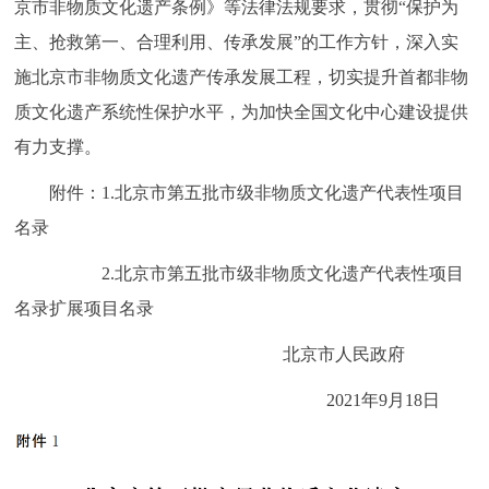
京市非物质文化遗产条例》等法律法规要求，贯彻“保护为
走进北京
主、抢救第一、合理利用、传承发展”的工作方针，深入实
北京概况
十六区概览
人文北京
施北京市非物质文化遗产传承发展工程，切实提升首都非物
质文化遗产系统性保护水平，为加快全国文化中心建设提供
绿色北京
图说北京
视频北京
有力支撑。
多语种
附件：1.北京市第五批市级非物质文化遗产代表性项目
名录
ENGLISH
한국어
日本語
2.北京市第五批市级非物质文化遗产代表性项目
DEUTSCH
FRANÇAIS
РУССКИЙ ЯЗЫК
名录扩展项目名录
北京市人民政府
ESPAÑOL
العربية
PORTUGUÊS
2021年9月18日
ITALIANO