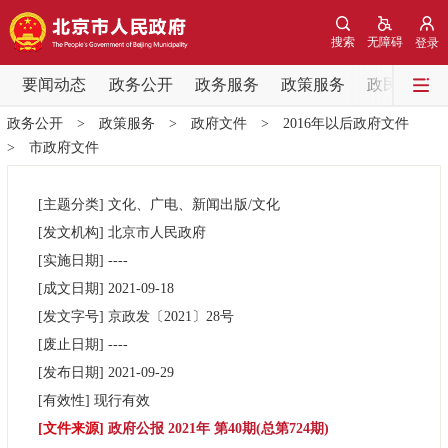
网站地图
搜索
无障碍
登录
要闻动态
要闻动态
政务公开
政务服务
政策服务
政民互动
政务公开
>
政策服务
>
政府文件
>
2016年以后政府文件
党中央精神
国务院信息
中央部委动态
>
市政府文件
北京要闻
会议信息
部门动态
[主题分类]
文化、广电、新闻出版/文化
[发文机构]
北京市人民政府
各区热点
[实施日期]
----
[成文日期]
2021-09-18
政务公开
[发文字号]
京政发
〔2021〕
28号
[废止日期]
----
市领导
机构职能
政策服务
[发布日期]
2021-09-29
[有效性]
现行有效
政策兑现
政策解读
回应关切
[文件来源]
政府公报 2021年 第40期(总第724期)