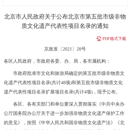
决策公开
专题公开
北京市人民政府关于公布北京市第五批市级非物
政务服务
质文化遗产代表性项目名录的通知
个人服务
法人服务
部门服务
PDF格式下载
京政发〔2021〕28号
便民服务
利企服务
投资项目
各区人民政府，市政府各委、办、局，各市属机构：
中介服务
阳光政务
市政府批准市文化和旅游局确定的第五批市级非物质文
化遗产代表性项目名录(共计48项)和第五批市级非物质文化
政民互动
遗产代表性项目名录扩展项目名录(共计4项)，现予公布。
12345网上接诉即办
我要咨询
我要建议
各区、各有关部门和单位要深入贯彻落实《中共中央办
公厅国务院办公厅关于进一步加强非物质文化遗产保护工作
参与调查
在线访谈
图说互动
的意见》，按照《中华人民共和国非物质文化遗产法》《北