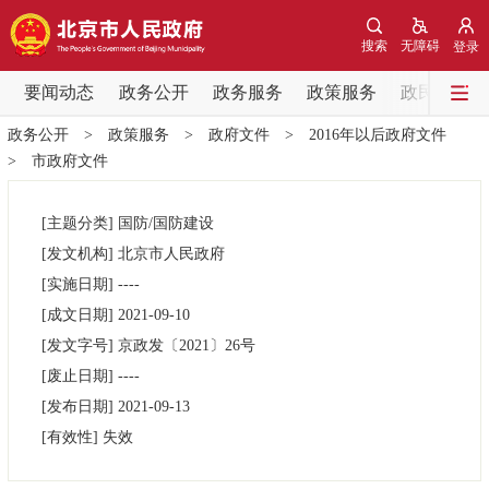
网站地图
搜索
无障碍
登录
要闻动态
要闻动态
政务公开
政务服务
政策服务
政民互动
政务公开
>
政策服务
>
政府文件
>
2016年以后政府文件
党中央精神
国务院信息
中央部委动态
>
市政府文件
北京要闻
会议信息
部门动态
[主题分类]
国防/国防建设
[发文机构]
北京市人民政府
各区热点
[实施日期]
----
[成文日期]
2021-09-10
政务公开
[发文字号]
京政发
〔2021〕
26号
[废止日期]
----
市领导
机构职能
政策服务
[发布日期]
2021-09-13
[有效性]
失效
政策兑现
政策解读
回应关切