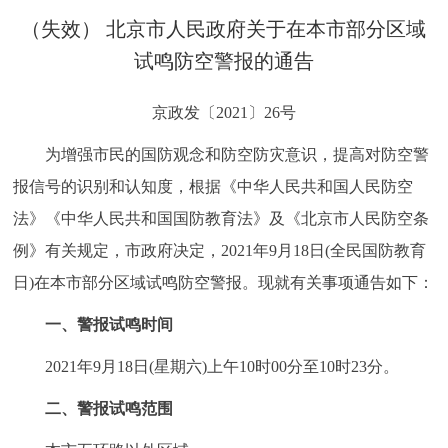
决策公开
专题公开
（失效） 北京市人民政府关于在本市部分区域
试鸣防空警报的通告
政务服务
京政发〔2021〕26号
个人服务
法人服务
部门服务
为增强市民的国防观念和防空防灾意识，提高对防空警
报信号的识别和认知度，根据《中华人民共和国人民防空
便民服务
利企服务
投资项目
法》《中华人民共和国国防教育法》及《北京市人民防空条
中介服务
阳光政务
例》有关规定，市政府决定，2021年9月18日(全民国防教育
日)在本市部分区域试鸣防空警报。现就有关事项通告如下：
政民互动
一、警报试鸣时间
12345网上接诉即办
我要咨询
我要建议
2021年9月18日(星期六)上午10时00分至10时23分。
参与调查
在线访谈
图说互动
二、警报试鸣范围