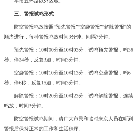
本市五环路以外区域。
走进北京
三、警报试鸣形式
北京概况
十六区概览
人文北京
防空警报鸣放按照“预先警报”“空袭警报”“解除警报”的
顺序进行，每种警报鸣放时间3分钟、间隔7分钟。
绿色北京
图说北京
视频北京
预先警报：10时00分至10时03分，试鸣预先警报，鸣36
多语种
秒、停24秒，反复3遍，时间3分钟。
ENGLISH
한국어
日本語
空袭警报：10时10分至10时13分，试鸣空袭警报，鸣6
秒、停6秒，反复15遍，时间3分钟。
DEUTSCH
FRANÇAIS
РУССКИЙ ЯЗЫК
解除警报：10时20分至10时23分，试鸣解除警报，连续
ESPAÑOL
العربية
PORTUGUÊS
鸣放，时间3分钟。
防空警报试鸣期间，请广大市民和临时来京人员在听到
ITALIANO
警报后保持正常的工作和生活秩序。