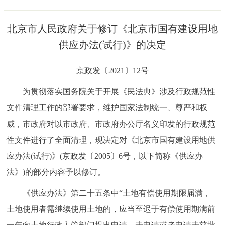
决策公开
专题公开
北京市人民政府关于修订《北京市国有建设用地
政务服务
供应办法(试行)》的决定
个人服务
法人服务
部门服务
京政发〔2021〕12号
为贯彻落实国务院关于开展《民法典》涉及行政规范性
便民服务
利企服务
投资项目
文件清理工作的部署要求，维护国家法制统一、尊严和权
威，市政府对以市政府、市政府办公厅名义印发的行政规范
中介服务
阳光政务
性文件进行了全面清理，现决定对《北京市国有建设用地供
政民互动
应办法(试行)》(京政发〔2005〕6号，以下简称《供应办
法》)的部分内容予以修订。
12345网上接诉即办
我要咨询
我要建议
《供应办法》第二十五条中“土地有偿使用期限届满，
参与调查
在线访谈
图说互动
土地使用者需继续使用土地的，应当至迟于有偿使用期满前