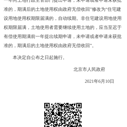
一年向土地行政主管部门提出申请，未申请或者申请未获批
走进北京
准的，期满后的土地使用权由政府无偿收回”修改为“住宅建
北京概况
十六区概览
人文北京
设用地使用权期限届满的，自动续期。非住宅建设用地使用
权期限届满，土地使用者需要继续使用土地的，应当至迟于
绿色北京
图说北京
视频北京
有偿使用期满前一年提出续期申请，未申请或者申请未获批
准的，期满后的土地使用权由政府无偿收回”。
多语种
本决定自公布之日起施行。
ENGLISH
한국어
日本語
北京市人民政府
DEUTSCH
FRANÇAIS
РУССКИЙ ЯЗЫК
2021年6月10日
ESPAÑOL
العربية
PORTUGUÊS
ITALIANO