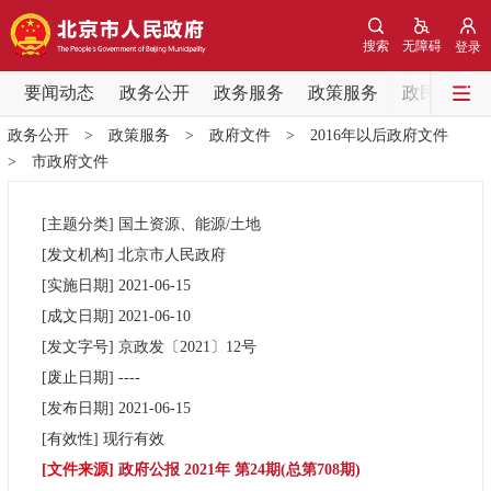
网站地图
搜索
无障碍
登录
要闻动态
要闻动态
政务公开
政务服务
政策服务
政民互动
政务公开
>
政策服务
>
政府文件
>
2016年以后政府文件
党中央精神
国务院信息
中央部委动态
>
市政府文件
北京要闻
会议信息
部门动态
[主题分类]
国土资源、能源/土地
[发文机构]
北京市人民政府
各区热点
[实施日期]
2021-06-15
[成文日期]
2021-06-10
政务公开
[发文字号]
京政发
〔2021〕
12号
[废止日期]
----
市领导
机构职能
政策服务
[发布日期]
2021-06-15
[有效性]
现行有效
政策兑现
政策解读
回应关切
[文件来源]
政府公报 2021年 第24期(总第708期)