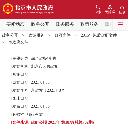
网站地图
搜索
无障碍
登录
要闻动态
要闻动态
政务公开
政务服务
政策服务
政民互动
政务公开
>
政策服务
>
政府文件
>
2016年以后政府文件
党中央精神
国务院信息
中央部委动态
>
市政府文件
北京要闻
会议信息
部门动态
[主题分类]
综合政务/其他
[发文机构]
北京市人民政府
各区热点
[实施日期]
----
[成文日期]
2021-04-13
政务公开
[发文字号]
京政发
〔2021〕
8号
[废止日期]
----
市领导
机构职能
政策服务
[发布日期]
2021-04-16
[有效性]
现行有效
政策兑现
政策解读
回应关切
[文件来源]
政府公报 2021年 第18期(总第702期)