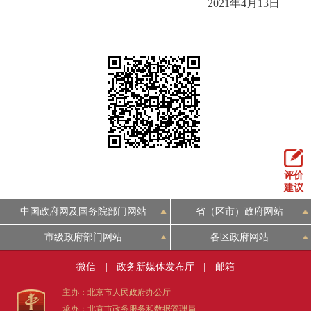
2021年4月13日
走进北京
北京概况
十六区概览
人文北京
绿色北京
图说北京
视频北京
多语种
ENGLISH
한국어
日本語
评价
建议
DEUTSCH
FRANÇAIS
РУССКИЙ ЯЗЫК
中国政府网及国务院部门网站
省（区市）政府网站
ESPAÑOL
العربية
PORTUGUÊS
市级政府部门网站
各区政府网站
微信
|
政务新媒体发布厅
|
邮箱
ITALIANO
主办：北京市人民政府办公厅
承办：北京市政务服务和数据管理局