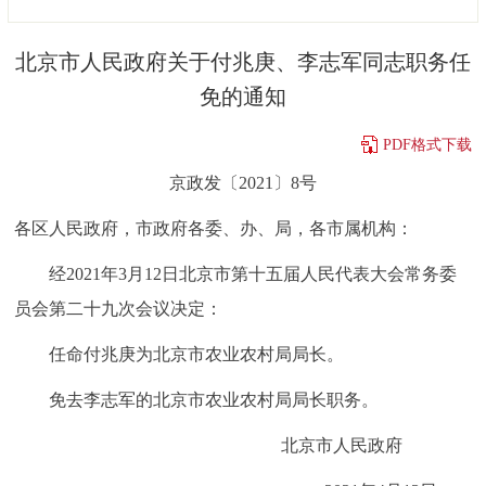
决策公开
专题公开
北京市人民政府关于付兆庚、李志军同志职务任
政务服务
免的通知
个人服务
法人服务
部门服务
PDF格式下载
京政发〔2021〕8号
便民服务
利企服务
投资项目
各区人民政府，市政府各委、办、局，各市属机构：
中介服务
阳光政务
经2021年3月12日北京市第十五届人民代表大会常务委
员会第二十九次会议决定：
政民互动
任命付兆庚为北京市农业农村局局长。
12345网上接诉即办
我要咨询
我要建议
免去李志军的北京市农业农村局局长职务。
参与调查
在线访谈
图说互动
北京市人民政府