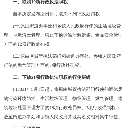
一、取消19项行政执法职权
走进北京
自本决定发布之日起，取消下列行政处罚权：
北京概况
十六区概览
人文北京
(一)原由街道办事处和乡镇人民政府行使的生活垃圾管
绿色北京
图说北京
视频北京
理、垃圾渣土管理、禁止车辆运输泄漏遗撒、食品安全管理
方面的12项行政处罚权。
多语种
(二)原由区城管执法部门和街道办事处、乡镇人民政府
ENGLISH
한국어
日本語
行使的燃气管理方面的7项行政处罚权。
二、下放21项行政执法职权的行使层级
DEUTSCH
FRANÇAIS
РУССКИЙ ЯЗЫК
自2021年5月1日起，将原由城管执法部门行使的固体废
ESPAÑOL
العربية
PORTUGUÊS
物污染环境防治、生活垃圾管理、物业管理、燃气管理、建
筑垃圾处置管理方面的18项行政处罚权、3项行政强制权下
ITALIANO
放至街道办事处和乡镇人民政府并以其名义相对集中行使。