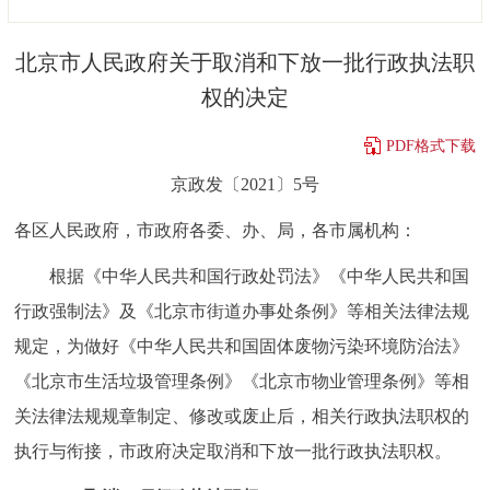
决策公开
专题公开
北京市人民政府关于取消和下放一批行政执法职
政务服务
权的决定
个人服务
法人服务
部门服务
PDF格式下载
京政发〔2021〕5号
便民服务
利企服务
投资项目
各区人民政府，市政府各委、办、局，各市属机构：
中介服务
阳光政务
根据《中华人民共和国行政处罚法》《中华人民共和国
行政强制法》及《北京市街道办事处条例》等相关法律法规
政民互动
规定，为做好《中华人民共和国固体废物污染环境防治法》
12345网上接诉即办
我要咨询
我要建议
《北京市生活垃圾管理条例》《北京市物业管理条例》等相
关法律法规规章制定、修改或废止后，相关行政执法职权的
参与调查
在线访谈
图说互动
执行与衔接，市政府决定取消和下放一批行政执法职权。