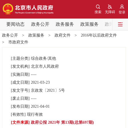
网站地图
搜索
无障碍
登录
要闻动态
要闻动态
政务公开
政务服务
政策服务
政民互动
政务公开
>
政策服务
>
政府文件
>
2016年以后政府文件
党中央精神
国务院信息
中央部委动态
>
市政府文件
北京要闻
会议信息
部门动态
[主题分类]
综合政务/其他
[发文机构]
北京市人民政府
各区热点
[实施日期]
----
[成文日期]
2021-03-23
政务公开
[发文字号]
京政发
〔2021〕
5号
[废止日期]
----
市领导
机构职能
政策服务
[发布日期]
2021-04-01
[有效性]
现行有效
政策兑现
政策解读
回应关切
[文件来源]
政府公报 2021年 第13期(总第697期)