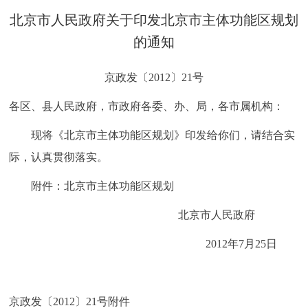
决策公开
专题公开
北京市人民政府关于印发北京市主体功能区规划
的通知
政务服务
京政发〔2012〕21号
个人服务
法人服务
部门服务
各区、县人民政府，市政府各委、办、局，各市属机构：
便民服务
利企服务
投资项目
现将《北京市主体功能区规划》印发给你们，请结合实
际，认真贯彻落实。
中介服务
阳光政务
附件：北京市主体功能区规划
政民互动
北京市人民政府
12345网上接诉即办
我要咨询
我要建议
2012年7月25日
参与调查
在线访谈
图说互动
京政发〔2012〕21号附件