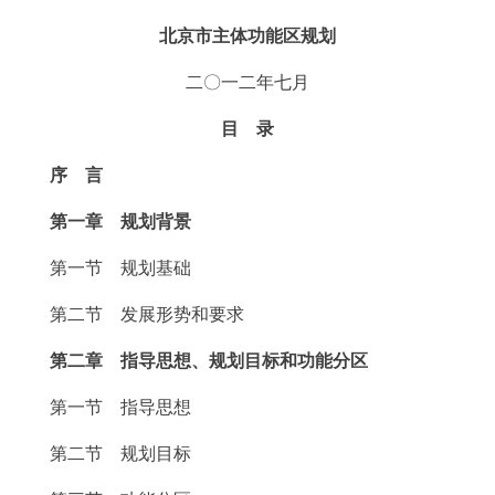
走进北京
北京市主体功能区规划
北京概况
十六区概览
人文北京
二〇一二年七月
目 录
绿色北京
图说北京
视频北京
序 言
多语种
第一章 规划背景
ENGLISH
한국어
日本語
第一节 规划基础
DEUTSCH
FRANÇAIS
РУССКИЙ ЯЗЫК
第二节 发展形势和要求
第二章 指导思想、规划目标和功能分区
ESPAÑOL
العربية
PORTUGUÊS
第一节 指导思想
ITALIANO
第二节 规划目标