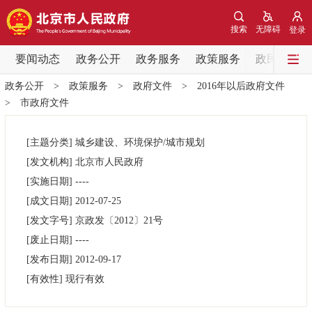
网站地图
搜索
无障碍
登录
要闻动态
要闻动态
政务公开
政务服务
政策服务
政民互动
政务公开
>
政策服务
>
政府文件
>
2016年以后政府文件
党中央精神
国务院信息
中央部委动态
>
市政府文件
北京要闻
会议信息
部门动态
[主题分类]
城乡建设、环境保护/城市规划
[发文机构]
北京市人民政府
各区热点
[实施日期]
----
[成文日期]
2012-07-25
政务公开
[发文字号]
京政发
〔2012〕
21号
[废止日期]
----
市领导
机构职能
政策服务
[发布日期]
2012-09-17
[有效性]
现行有效
政策兑现
政策解读
回应关切