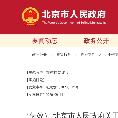
要闻动态
政务公开
政务公开
>
政策服务
>
政府文件
>
2016
[主题分类]
国防/国防建设
[实施日期]
----
[发文字号]
京政发
〔2020〕
19号
[发布日期]
2020-09-14
（失效） 北京市人民政府关