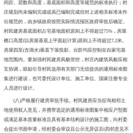
间距、层数和高度，基底面积和高度等规范的标准执行；村
庄规划尚未编制完成或虽已编制完成但对上述相关标准未作
出规范的，由乡镇政府按照实际情况报区政府审批后确定。
村民建房基底面积占宅基地面积原则上不得超过75%，房屋
檐口高度(以房屋基底上平面起计算)原则上不得超过7.2米。
房屋四至(含滴水)垂直下落投影、台阶均应控制在自家宅基
地范围内。要加强村民建房风貌管控，村庄内建筑风貌应相
互协调，鼓励引导村民选用有关部门无偿提供的通用标准图
集进行建设，也可委托设计单位、施工单位、国家注册专业
人员进行设计。
(八)严格履行建房审批手续。村民建房应当征询相邻土
地使用权人意见，并携带选定的通用标准图集中相应户型图
或满足基本质量标准且具有基本结构设计的施工图，向村委
会提出书面申请，经村委会审议且公示无异议后(四邻意见不