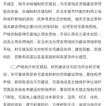
走进北京
关规定，指导乡镇编制村庄规划，为宅基地及房屋建设管理
提供依据。在编制村庄规划时，应当本着节约集约利用土地
北京概况
十六区概览
人文北京
和保护耕地的原则，统筹考虑生态控制线、城市开发边界和
城乡建设用地总量(分区)控制目标，合理安排宅基地用地。
绿色北京
图说北京
视频北京
严格控制新增宅基地占用农用地，不得占用永久基本农田；
多语种
涉及占用农用地的，应当依法办理农用地转为建设用地审批
手续。村庄规划应当对村民住宅建设布局，建筑风貌，房屋
ENGLISH
한국어
日本語
间距、层数和高度以及基底面积和高度等作出规范。
DEUTSCH
FRANÇAIS
РУССКИЙ ЯЗЫК
(二)严格执行村庄规划。村民建设住宅应当符合村庄规
划，并尽量使用原有宅基地和村内空闲建设用地，要按程序
ESPAÑOL
العربية
PORTUGUÊS
申报，获得批准后方可建设。宅基地涉及文物保护单位保护
范围及其他各类建设控制地带的，要按照有关规定报相关部
ITALIANO
门审批。宅基地上建房应当本着安全、适用、经济、绿色、
美观的原则，遵守村规民约，方便村民生活，体现当地历史