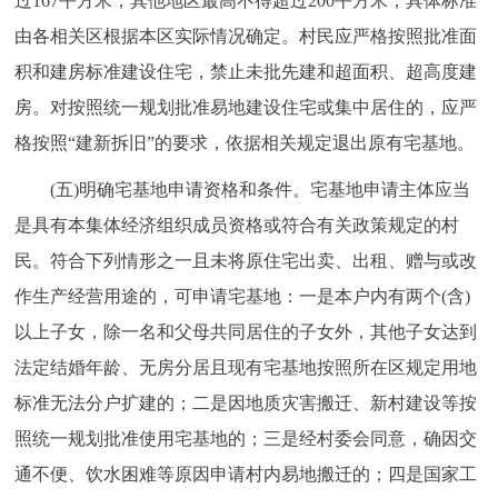
过167平方米，其他地区最高不得超过200平方米，具体标准
由各相关区根据本区实际情况确定。村民应严格按照批准面
积和建房标准建设住宅，禁止未批先建和超面积、超高度建
房。对按照统一规划批准易地建设住宅或集中居住的，应严
格按照“建新拆旧”的要求，依据相关规定退出原有宅基地。
(五)明确宅基地申请资格和条件。宅基地申请主体应当
是具有本集体经济组织成员资格或符合有关政策规定的村
民。符合下列情形之一且未将原住宅出卖、出租、赠与或改
作生产经营用途的，可申请宅基地：一是本户内有两个(含)
以上子女，除一名和父母共同居住的子女外，其他子女达到
法定结婚年龄、无房分居且现有宅基地按照所在区规定用地
标准无法分户扩建的；二是因地质灾害搬迁、新村建设等按
照统一规划批准使用宅基地的；三是经村委会同意，确因交
通不便、饮水困难等原因申请村内易地搬迁的；四是国家工