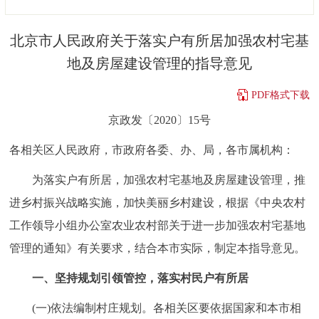
决策公开
专题公开
北京市人民政府关于落实户有所居加强农村宅基
政务服务
地及房屋建设管理的指导意见
个人服务
法人服务
部门服务
PDF格式下载
京政发〔2020〕15号
便民服务
利企服务
投资项目
各相关区人民政府，市政府各委、办、局，各市属机构：
中介服务
阳光政务
为落实户有所居，加强农村宅基地及房屋建设管理，推
进乡村振兴战略实施，加快美丽乡村建设，根据《中央农村
政民互动
工作领导小组办公室农业农村部关于进一步加强农村宅基地
12345网上接诉即办
我要咨询
我要建议
管理的通知》有关要求，结合本市实际，制定本指导意见。
一、坚持规划引领管控，落实村民户有所居
参与调查
在线访谈
图说互动
(一)依法编制村庄规划。各相关区要依据国家和本市相