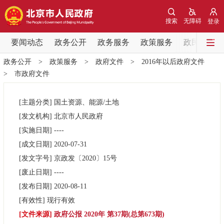
网站地图
搜索
无障碍
登录
要闻动态
要闻动态
政务公开
政务服务
政策服务
政民互动
政务公开
>
政策服务
>
政府文件
>
2016年以后政府文件
党中央精神
国务院信息
中央部委动态
>
市政府文件
北京要闻
会议信息
部门动态
[主题分类]
国土资源、能源/土地
[发文机构]
北京市人民政府
各区热点
[实施日期]
----
[成文日期]
2020-07-31
政务公开
[发文字号]
京政发
〔2020〕
15号
[废止日期]
----
市领导
机构职能
政策服务
[发布日期]
2020-08-11
[有效性]
现行有效
政策兑现
政策解读
回应关切
[文件来源]
政府公报 2020年 第37期(总第673期)