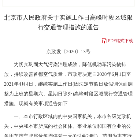
决策公开
专题公开
北京市人民政府关于实施工作日高峰时段区域限
政务服务
行交通管理措施的通告
个人服务
法人服务
部门服务
PDF格式下载
京政发〔2020〕13号
便民服务
利企服务
投资项目
为切实巩固大气污染治理成效，降低机动车污染物排
放，持续改善首都空气质量，市政府决定自2020年6月1日至
中介服务
阳光政务
2021年4月4日，继续实施工作日(因法定节假日放假调休而调
政民互动
整为上班的星期六、星期日除外)高峰时段区域限行交通管理
措施。现就有关事项通告如下：
12345网上接诉即办
我要咨询
我要建议
一、本市行政区域内的中央国家机关，本市各级党政机
参与调查
在线访谈
图说互动
关，中央和本市所属的社会团体、事业单位和国有企业的公
务用车按车牌尾号每周停驶一天(0时至24时)，范围为本市行