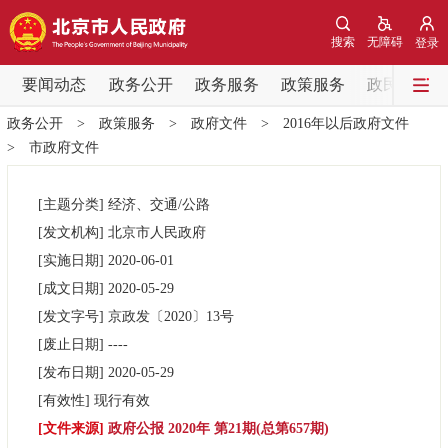
网站地图
搜索
无障碍
登录
要闻动态
要闻动态
政务公开
政务服务
政策服务
政民互动
政务公开
>
政策服务
>
政府文件
>
2016年以后政府文件
党中央精神
国务院信息
中央部委动态
>
市政府文件
北京要闻
会议信息
部门动态
[主题分类]
经济、交通/公路
[发文机构]
北京市人民政府
各区热点
[实施日期]
2020-06-01
[成文日期]
2020-05-29
政务公开
[发文字号]
京政发
〔2020〕
13号
[废止日期]
----
市领导
机构职能
政策服务
[发布日期]
2020-05-29
[有效性]
现行有效
政策兑现
政策解读
回应关切
[文件来源]
政府公报 2020年 第21期(总第657期)