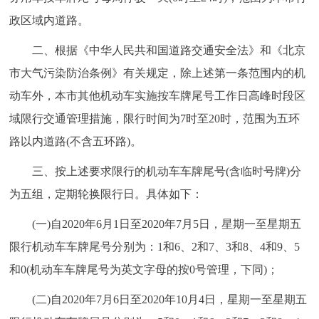
走进北京
政区域内道路。
北京概况
十六区概览
人文北京
二、根据《中华人民共和国道路交通安全法》和《北京
市大气污染防治条例》有关规定，除上述第一条范围内的机
绿色北京
图说北京
视频北京
动车外，本市其他机动车实施按车牌尾号工作日高峰时段区
域限行交通管理措施，限行时间为7时至20时，范围为五环
多语种
路以内道路(不含五环路)。
ENGLISH
한국어
日本語
三、按上述要求限行的机动车车牌尾号(含临时号牌)分
为五组，定期轮换限行日。具体如下：
DEUTSCH
FRANÇAIS
РУССКИЙ ЯЗЫК
(一)自2020年6月1日至2020年7月5日，星期一至星期五
ESPAÑOL
العربية
PORTUGUÊS
限行机动车车牌尾号分别为：1和6、2和7、3和8、4和9、5
和0(机动车车牌尾号为英文字母的按0号管理，下同)；
ITALIANO
(二)自2020年7月6日至2020年10月4日，星期一至星期五