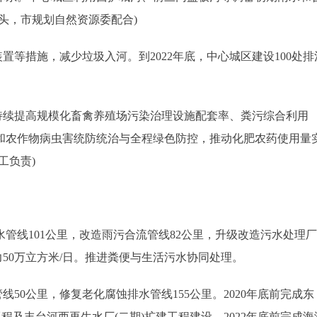
头，市规划自然资源委配合)
等措施，减少垃圾入河。到2022年底，中心城区建设100处排
续提高规模化畜禽养殖场污染治理设施配套率、粪污综合利用
和农作物病虫害统防统治与全程绿色防控，推动化肥农药使用量
工负责)
管线101公里，改造雨污合流管线82公里，升级改造污水处理厂
能力50万立方米/日。推进粪便与生活污水协同处理。
50公里，修复老化腐蚀排水管线155公里。2020年底前完成东
程及丰台河西再生水厂(二期)扩建工程建设。2022年底前完成海