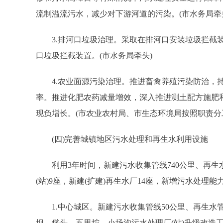
流制溢流污水，减少对下游河道的污染。(市水务局牵
3.排河口垃圾治理。采取在排河口安装垃圾拦截装置
口垃圾拦截装置。(市水务局牵头)
4.农业面源污染治理。推进畜禽养殖污染防治，持
率。推进化肥农药减量增效，深入推进测土配方施肥
现负增长。(市农业农村局、市生态环境局按照职责分
(四)完善城镇地区污水处理和再生水利用设施
利用3年时间，新建污水收集管线740公里、再生水
(站)9座，新建(扩建)再生水厂14座，新增污水处理
1.中心城区。新建污水收集管线50公里、再生水管线
坝、垡头、五里坨、小场沟污水处理厂(站)升级改造工