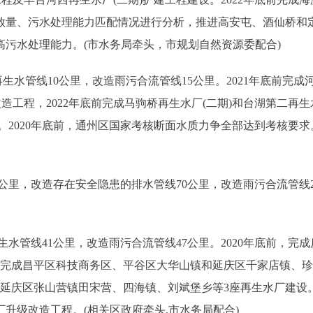
放量、污水处理能力匹配情况进行分析，推进高安屯、酒仙桥和
污水处理能力。(市水务局牵头，市规划自然资源委配合)
水管线10公里，改造雨污合流管线15公里。2021年底前完成
造工程，2022年底前完成马驹桥再生水厂(二期)和台湖第二再生
设。2020年底前，通州区国家考核断面水质力争全部达到考核要求
公里，改造存在安全隐患的排水管线70公里，改造雨污合流管线2
水管线41公里，改造雨污合流管线47公里。2020年底前，完成
，完成昌平区科技商务区、平谷区大华山镇和延庆区千家店镇、
完成延庆区张山营镇田宋营、四海镇、刘斌堡乡等3座再生水厂建设
厂升级改造工程。(相关区政府牵头,市水务局配合)