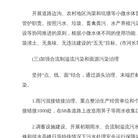
开展道路边沟、农村地区沟渠和坑塘等小微水体普
管护职责。按照污水、垃圾、畜禽粪污、水产养殖污
设等协同推进的原则，根据小微水体不同的使用功能
圾渣土、无臭味、无违法建设的“五无”目标。(市河
(三)加强合流制溢流污染和面源污染治理
坚持“点、线、面”结合，通过源头治理、末端拦截
染。
1.雨污混接错接治理。重点整治生产经营单位和个体
接错接1000处，在68条道路上改造雨箅子等雨水收
2.调蓄设施建设。开展初期雨水、合流制溢流污水
修和排水高峰日等特殊情况下污水处理安全运行保障