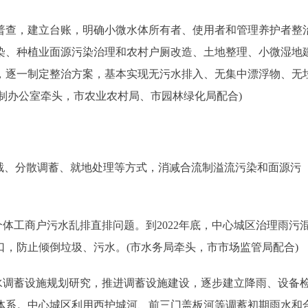
查，建立台账，明确小微水体所有者、使用者和管理养护者整
染、种植业面源污染治理和农村户厕改造、土地整理、小微湿地
，逐一制定整治方案，基本实现无污水排入、无集中漂浮物、无
长制办公室牵头，市农业农村局、市园林绿化局配合)
、分散调蓄、就地处理等方式，消减合流制溢流污染和面源污
工商户污水乱排直排问题。到2022年底，中心城区治理雨污
集口，防止倾倒垃圾、污水。(市水务局牵头，市市场监管局配合)
调蓄设施规划研究，推进调蓄设施建设，逐步建立降雨、设备
体系。中心城区利用西护城河、前三门盖板河等调蓄初期雨水和