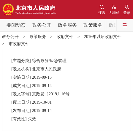
网站地图
搜索
无障碍
登录
要闻动态
要闻动态
政务公开
政务服务
政策服务
政民互动
政务公开
>
政策服务
>
政府文件
>
2016年以后政府文件
党中央精神
国务院信息
中央部委动态
>
市政府文件
北京要闻
会议信息
部门动态
[主题分类]
综合政务/应急管理
[发文机构]
北京市人民政府
各区热点
[实施日期]
2019-09-15
[成文日期]
2019-09-14
政务公开
[发文字号]
京政发
〔2019〕
16号
[废止日期]
2019-10-01
市领导
机构职能
政策服务
[发布日期]
2019-09-14
[有效性]
失效
政策兑现
政策解读
回应关切