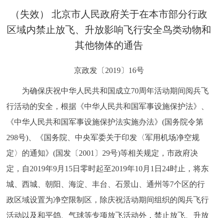
决策公开
专题公开
（失效） 北京市人民政府关于在本市部分行政
区域内禁止放飞、升放影响飞行安全鸟类动物和
政务服务
其他物体的通告
个人服务
法人服务
部门服务
京政发〔2019〕16号
为确保庆祝中华人民共和国成立70周年活动期间阅兵飞
便民服务
利企服务
投资项目
行活动的安全，根据《中华人民共和国军事设施保护法》、
中介服务
阳光政务
《中华人民共和国军事设施保护法实施办法》(国务院令第
298号)、《国务院、中央军委关于印发〈军用机场净空规
政民互动
定〉的通知》(国发〔2001〕29号)等相关规定，市政府决
定，自2019年9月15日零时起至2019年10月1日24时止，将东
12345网上接诉即办
我要咨询
我要建议
城、西城、朝阳、海淀、丰台、石景山、通州等7个区的行
参与调查
在线访谈
图说互动
政区域设置为净空限制区，除庆祝活动期间组织的阅兵飞行
活动以及和平鸽、气球等专项放飞活动外，禁止放飞、升放