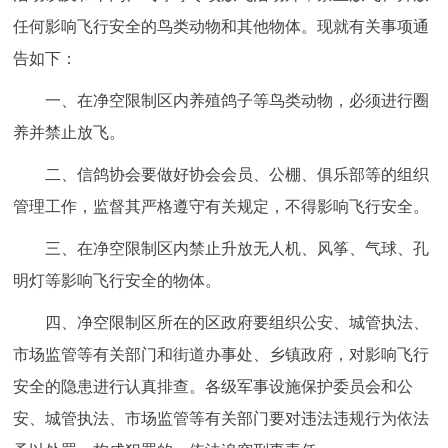
走进北京
任何影响飞行安全的鸟类动物和其他物体。现就有关事项通
告如下：
北京概况
十六区概览
人文北京
一、在净空限制区内养殖鸽子等鸟类动物，必须进行圈
绿色北京
图说北京
视频北京
养并禁止放飞。
多语种
二、信鸽协会要做好协会会员、公棚、俱乐部等的组织
管理工作，监督其严格遵守有关规定，不得影响飞行安全。
ENGLISH
한국어
日本語
三、在净空限制区内禁止升放无人机、风筝、气球、孔
明灯等影响飞行安全的物体。
DEUTSCH
FRANÇAIS
РУССКИЙ ЯЗЫК
四、净空限制区所在的区政府要组织公安、城管执法、
ESPAÑOL
العربية
PORTUGUÊS
市场监管等有关部门和街道办事处、乡镇政府，对影响飞行
安全的隐患进行认真排查。各级军事设施保护委员会和公
ITALIANO
安、城管执法、市场监管等有关部门要对违法违规行为依法