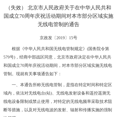
决策公开
专题公开
（失效） 北京市人民政府关于在中华人民共和
国成立70周年庆祝活动期间对本市部分区域实施
政务服务
无线电管制的通告
个人服务
法人服务
部门服务
京政发〔2019〕15号
根据《中华人民共和国无线电管制规定》(国务院令第
便民服务
利企服务
投资项目
579号)，经商中部战区同意，北京市政府决定在中华人民共
中介服务
阳光政务
和国成立70周年庆祝活动期间，对本市部分区域实施无线电
管制。现就有关事项通告如下：
政民互动
一、本通告所称无线电管制，是指在特定时间和特定区
12345网上接诉即办
我要咨询
我要建议
域内，依法对无线电台(站)、无线电发射设备和遥控遥测无
线电设备限制或禁止使用，对特定的无线电频率采取技术阻
参与调查
在线访谈
图说互动
断等措施，以及对无线电波的发射、辐射和传播实施的强制