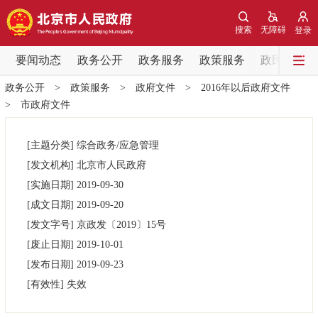
网站地图
搜索
无障碍
登录
要闻动态
要闻动态
政务公开
政务服务
政策服务
政民互动
政务公开
>
政策服务
>
政府文件
>
2016年以后政府文件
党中央精神
国务院信息
中央部委动态
>
市政府文件
北京要闻
会议信息
部门动态
[主题分类]
综合政务/应急管理
[发文机构]
北京市人民政府
各区热点
[实施日期]
2019-09-30
[成文日期]
2019-09-20
政务公开
[发文字号]
京政发
〔2019〕
15号
[废止日期]
2019-10-01
市领导
机构职能
政策服务
[发布日期]
2019-09-23
[有效性]
失效
政策兑现
政策解读
回应关切