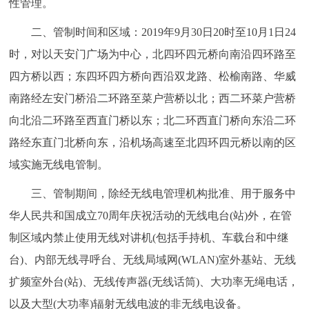
性管理。
走进北京
二、管制时间和区域：2019年9月30日20时至10月1日24
北京概况
十六区概览
人文北京
时，对以天安门广场为中心，北四环四元桥向南沿四环路至
四方桥以西；东四环四方桥向西沿双龙路、松榆南路、华威
绿色北京
图说北京
视频北京
南路经左安门桥沿二环路至菜户营桥以北；西二环菜户营桥
多语种
向北沿二环路至西直门桥以东；北二环西直门桥向东沿二环
路经东直门北桥向东，沿机场高速至北四环四元桥以南的区
ENGLISH
한국어
日本語
域实施无线电管制。
三、管制期间，除经无线电管理机构批准、用于服务中
DEUTSCH
FRANÇAIS
РУССКИЙ ЯЗЫК
华人民共和国成立70周年庆祝活动的无线电台(站)外，在管
ESPAÑOL
العربية
PORTUGUÊS
制区域内禁止使用无线对讲机(包括手持机、车载台和中继
台)、内部无线寻呼台、无线局域网(WLAN)室外基站、无线
ITALIANO
扩频室外台(站)、无线传声器(无线话筒)、大功率无绳电话，
以及大型(大功率)辐射无线电波的非无线电设备。