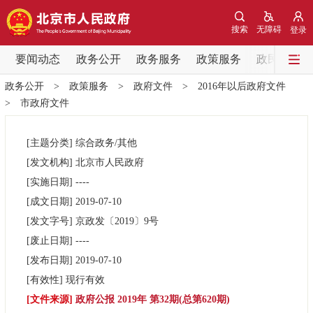
网站地图
搜索
无障碍
登录
要闻动态
要闻动态
政务公开
政务服务
政策服务
政民互动
政务公开
>
政策服务
>
政府文件
>
2016年以后政府文件
党中央精神
国务院信息
中央部委动态
>
市政府文件
北京要闻
会议信息
部门动态
[主题分类]
综合政务/其他
[发文机构]
北京市人民政府
各区热点
[实施日期]
----
[成文日期]
2019-07-10
政务公开
[发文字号]
京政发
〔2019〕
9号
[废止日期]
----
市领导
机构职能
政策服务
[发布日期]
2019-07-10
[有效性]
现行有效
政策兑现
政策解读
回应关切
[文件来源]
政府公报 2019年 第32期(总第620期)