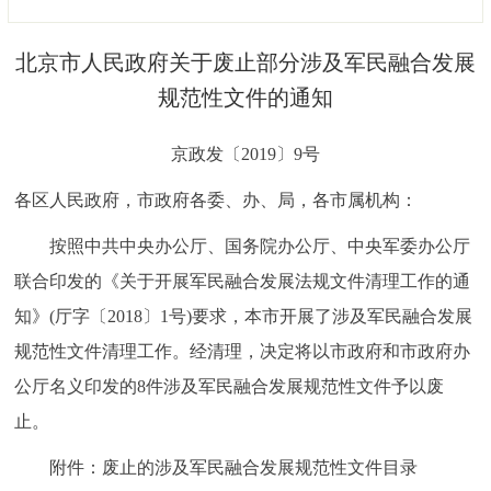
决策公开
专题公开
北京市人民政府关于废止部分涉及军民融合发展
政务服务
规范性文件的通知
个人服务
法人服务
部门服务
京政发〔2019〕9号
各区人民政府，市政府各委、办、局，各市属机构：
便民服务
利企服务
投资项目
按照中共中央办公厅、国务院办公厅、中央军委办公厅
中介服务
阳光政务
联合印发的《关于开展军民融合发展法规文件清理工作的通
知》(厅字〔2018〕1号)要求，本市开展了涉及军民融合发展
政民互动
规范性文件清理工作。经清理，决定将以市政府和市政府办
12345网上接诉即办
我要咨询
我要建议
公厅名义印发的8件涉及军民融合发展规范性文件予以废
止。
参与调查
在线访谈
图说互动
附件：废止的涉及军民融合发展规范性文件目录