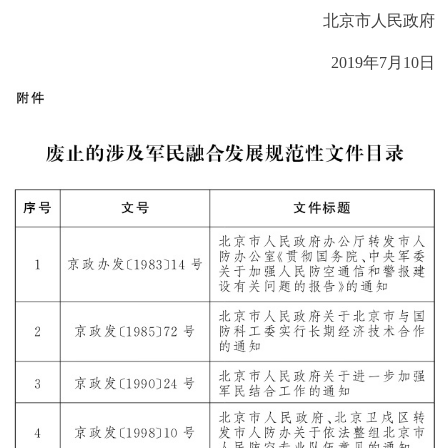
走进北京
北京市人民政府
北京概况
十六区概览
人文北京
2019年7月10日
绿色北京
图说北京
视频北京
多语种
ENGLISH
한국어
日本語
DEUTSCH
FRANÇAIS
РУССКИЙ ЯЗЫК
ESPAÑOL
العربية
PORTUGUÊS
ITALIANO