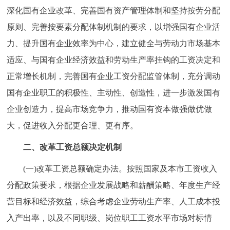
走进北京
深化国有企业改革、完善国有资产管理体制和坚持按劳分配
原则、完善按要素分配体制机制的要求，以增强国有企业活
北京概况
十六区概览
人文北京
力、提升国有企业效率为中心，建立健全与劳动力市场基本
适应、与国有企业经济效益和劳动生产率挂钩的工资决定和
绿色北京
图说北京
视频北京
正常增长机制，完善国有企业工资分配监管体制，充分调动
多语种
国有企业职工的积极性、主动性、创造性，进一步激发国有
企业创造力，提高市场竞争力，推动国有资本做强做优做
ENGLISH
한국어
日本語
大，促进收入分配更合理、更有序。
DEUTSCH
FRANÇAIS
РУССКИЙ ЯЗЫК
二、改革工资总额决定机制
(一)改革工资总额确定办法。按照国家及本市工资收入
ESPAÑOL
العربية
PORTUGUÊS
分配政策要求，根据企业发展战略和薪酬策略、年度生产经
营目标和经济效益，综合考虑企业劳动生产率、人工成本投
ITALIANO
入产出率，以及不同职级、岗位职工工资水平市场对标情