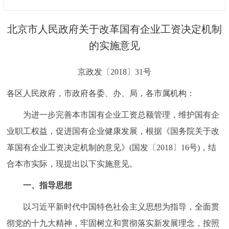
决策公开
专题公开
北京市人民政府关于改革国有企业工资决定机制
政务服务
的实施意见
个人服务
法人服务
部门服务
京政发〔2018〕31号
各区人民政府，市政府各委、办、局，各市属机构：
便民服务
利企服务
投资项目
为进一步完善本市国有企业工资总额管理，维护国有企
中介服务
阳光政务
业职工权益，促进国有企业健康发展，根据《国务院关于改
革国有企业工资决定机制的意见》(国发〔2018〕16号)，结
政民互动
合本市实际，现提出以下实施意见。
12345网上接诉即办
我要咨询
我要建议
一、指导思想
以习近平新时代中国特色社会主义思想为指导，全面贯
参与调查
在线访谈
图说互动
彻党的十九大精神，牢固树立和贯彻落实新发展理念，按照