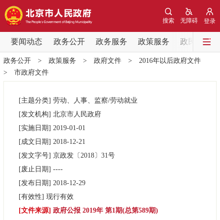
网站地图
搜索
无障碍
登录
要闻动态
要闻动态
政务公开
政务服务
政策服务
政民互动
政务公开
>
政策服务
>
政府文件
>
2016年以后政府文件
党中央精神
国务院信息
中央部委动态
>
市政府文件
北京要闻
会议信息
部门动态
[主题分类]
劳动、人事、监察/劳动就业
[发文机构]
北京市人民政府
各区热点
[实施日期]
2019-01-01
[成文日期]
2018-12-21
政务公开
[发文字号]
京政发
〔2018〕
31号
[废止日期]
----
市领导
机构职能
政策服务
[发布日期]
2018-12-29
[有效性]
现行有效
政策兑现
政策解读
回应关切
[文件来源]
政府公报 2019年 第1期(总第589期)