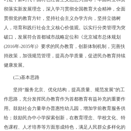
走进北京
彻落实新发展理念，深入学习贯彻全国教育大会精神，全面
北京概况
十六区概览
人文北京
贯彻党的教育方针，坚持社会主义办学方向，坚持立德树
人，培育和践行社会主义核心价值观。以实行分类管理为突
绿色北京
图说北京
视频北京
破口，发展符合首都城市战略定位和《北京城市总体规划
(2016年-2035年)》要求的民办教育，创新体制机制，完善扶
多语种
持政策，加强规范管理，提高办学质量，促进民办教育持续
ENGLISH
한국어
日本語
健康发展。
(二)基本思路
DEUTSCH
FRANÇAIS
РУССКИЙ ЯЗЫК
坚持“服务北京、优化结构，提高质量、规范发展”的工
作思路，充分发挥民办教育作为首都教育有益补充的重要作
ESPAÑOL
العربية
PORTUGUÊS
用。鼓励社会力量举办普惠性幼儿园，增加学前教育服务供
ITALIANO
给；鼓励民办中小学探索创新，在教育理念、学校文化、特
色课程、人才培养等方面形成特色，满足人民群众多样化的