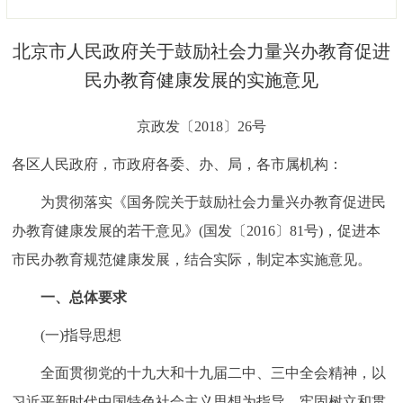
决策公开
专题公开
北京市人民政府关于鼓励社会力量兴办教育促进
政务服务
民办教育健康发展的实施意见
个人服务
法人服务
部门服务
京政发〔2018〕26号
各区人民政府，市政府各委、办、局，各市属机构：
便民服务
利企服务
投资项目
为贯彻落实《国务院关于鼓励社会力量兴办教育促进民
中介服务
阳光政务
办教育健康发展的若干意见》(国发〔2016〕81号)，促进本
市民办教育规范健康发展，结合实际，制定本实施意见。
政民互动
一、总体要求
12345网上接诉即办
我要咨询
我要建议
(一)指导思想
参与调查
在线访谈
图说互动
全面贯彻党的十九大和十九届二中、三中全会精神，以
习近平新时代中国特色社会主义思想为指导，牢固树立和贯