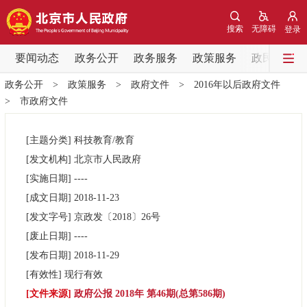
网站地图
搜索
无障碍
登录
要闻动态
要闻动态
政务公开
政务服务
政策服务
政民互动
政务公开
>
政策服务
>
政府文件
>
2016年以后政府文件
党中央精神
国务院信息
中央部委动态
>
市政府文件
北京要闻
会议信息
部门动态
[主题分类]
科技教育/教育
[发文机构]
北京市人民政府
各区热点
[实施日期]
----
[成文日期]
2018-11-23
政务公开
[发文字号]
京政发
〔2018〕
26号
[废止日期]
----
市领导
机构职能
政策服务
[发布日期]
2018-11-29
[有效性]
现行有效
政策兑现
政策解读
回应关切
[文件来源]
政府公报 2018年 第46期(总第586期)