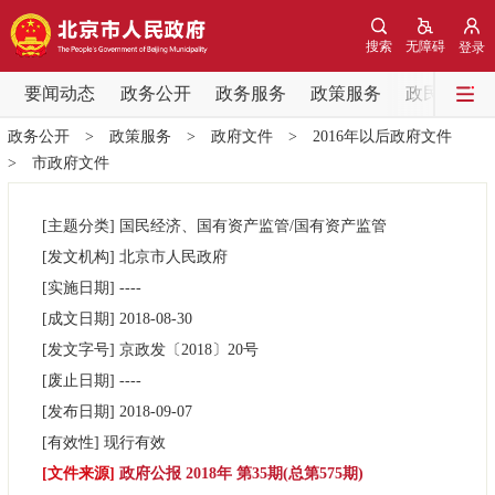
网站地图
搜索
无障碍
登录
要闻动态
要闻动态
政务公开
政务服务
政策服务
政民互动
政务公开
>
政策服务
>
政府文件
>
2016年以后政府文件
党中央精神
国务院信息
中央部委动态
>
市政府文件
北京要闻
会议信息
部门动态
[主题分类]
国民经济、国有资产监管/国有资产监管
[发文机构]
北京市人民政府
各区热点
[实施日期]
----
[成文日期]
2018-08-30
政务公开
[发文字号]
京政发
〔2018〕
20号
[废止日期]
----
市领导
机构职能
政策服务
[发布日期]
2018-09-07
[有效性]
现行有效
政策兑现
政策解读
回应关切
[文件来源]
政府公报 2018年 第35期(总第575期)