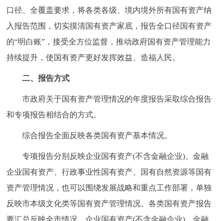
走进北京
口径、全覆盖要求，将各类各级、境内境外所有国有资产纳
入报告范围，切实摸清国有资产家底，报告全口径国有资产
北京概况
十六区概览
人文北京
的“明白账”，接受全方位监督，推动政府国有资产管理能力
持续提升，使国有资产更好发挥效益、造福人民。
绿色北京
图说北京
视频北京
二、报告方式
多语种
市政府关于国有资产管理情况的年度报告采取综合报告
ENGLISH
한국어
日本語
和专项报告相结合的方式。
综合报告全面反映各类国有资产基本情况。
DEUTSCH
FRANÇAIS
РУССКИЙ ЯЗЫК
专项报告分别反映企业国有资产(不含金融企业)、金融
ESPAÑOL
العربية
PORTUGUÊS
企业国有资产、行政事业性国有资产、国有自然资源等国有
资产管理情况，也可以围绕发展战略和重点工作部署，单独
ITALIANO
反映市本级文化类等国有资产管理情况。各类国有资产报告
要汇总反映全市情况。企业国有资产(不含金融企业)、金融