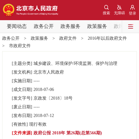
网站地图
搜索
无障碍
登录
要闻动态
要闻动态
政务公开
政务服务
政策服务
政民互动
政务公开
>
政策服务
>
政府文件
>
2016年以后政府文件
党中央精神
国务院信息
中央部委动态
>
市政府文件
北京要闻
会议信息
部门动态
[主题分类]
城乡建设、环境保护/环境监测、保护与治理
[发文机构]
北京市人民政府
各区热点
[实施日期]
----
[成文日期]
2018-07-06
政务公开
[发文字号]
京政发
〔2018〕
18号
[废止日期]
----
市领导
机构职能
政策服务
[发布日期]
2018-07-12
[有效性]
现行有效
政策兑现
政策解读
回应关切
[文件来源]
政府公报 2018年 第26期(总第566期)