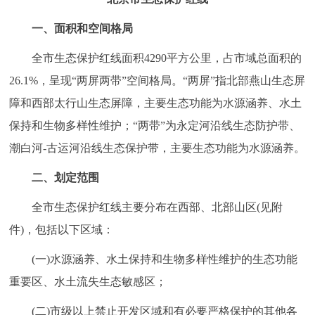
走进北京
一、面积和空间格局
北京概况
十六区概览
人文北京
全市生态保护红线面积4290平方公里，占市域总面积的
26.1%，呈现“两屏两带”空间格局。“两屏”指北部燕山生态屏
绿色北京
图说北京
视频北京
障和西部太行山生态屏障，主要生态功能为水源涵养、水土
多语种
保持和生物多样性维护；“两带”为永定河沿线生态防护带、
潮白河-古运河沿线生态保护带，主要生态功能为水源涵养。
ENGLISH
한국어
日本語
二、划定范围
DEUTSCH
FRANÇAIS
РУССКИЙ ЯЗЫК
全市生态保护红线主要分布在西部、北部山区(见附
件)，包括以下区域：
ESPAÑOL
العربية
PORTUGUÊS
(一)水源涵养、水土保持和生物多样性维护的生态功能
ITALIANO
重要区、水土流失生态敏感区；
(二)市级以上禁止开发区域和有必要严格保护的其他各