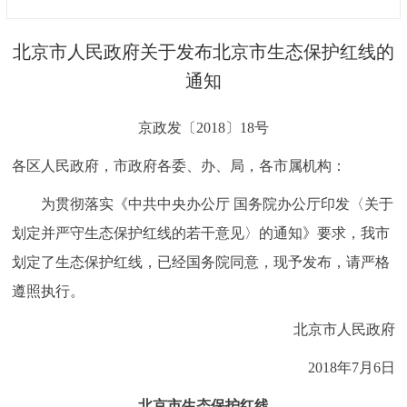
决策公开
专题公开
北京市人民政府关于发布北京市生态保护红线的
政务服务
通知
个人服务
法人服务
部门服务
京政发〔2018〕18号
各区人民政府，市政府各委、办、局，各市属机构：
便民服务
利企服务
投资项目
为贯彻落实《中共中央办公厅 国务院办公厅印发〈关于
中介服务
阳光政务
划定并严守生态保护红线的若干意见〉的通知》要求，我市
划定了生态保护红线，已经国务院同意，现予发布，请严格
政民互动
遵照执行。
12345网上接诉即办
我要咨询
我要建议
北京市人民政府
2018年7月6日
参与调查
在线访谈
图说互动
北京市生态保护红线