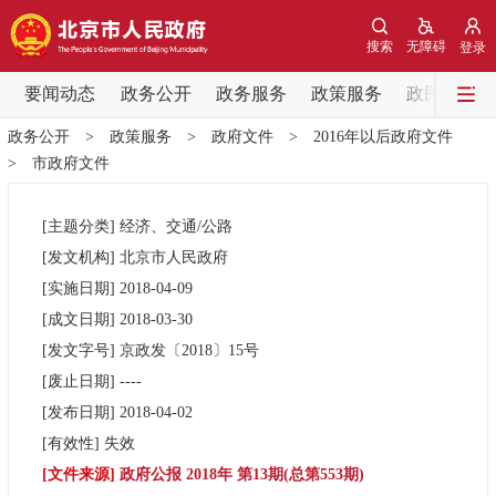
网站地图
搜索
无障碍
登录
要闻动态
要闻动态
政务公开
政务服务
政策服务
政民互动
政务公开
>
政策服务
>
政府文件
>
2016年以后政府文件
党中央精神
国务院信息
中央部委动态
>
市政府文件
北京要闻
会议信息
部门动态
[主题分类]
经济、交通/公路
[发文机构]
北京市人民政府
各区热点
[实施日期]
2018-04-09
[成文日期]
2018-03-30
政务公开
[发文字号]
京政发
〔2018〕
15号
[废止日期]
----
市领导
机构职能
政策服务
[发布日期]
2018-04-02
[有效性]
失效
政策兑现
政策解读
回应关切
[文件来源]
政府公报 2018年 第13期(总第553期)