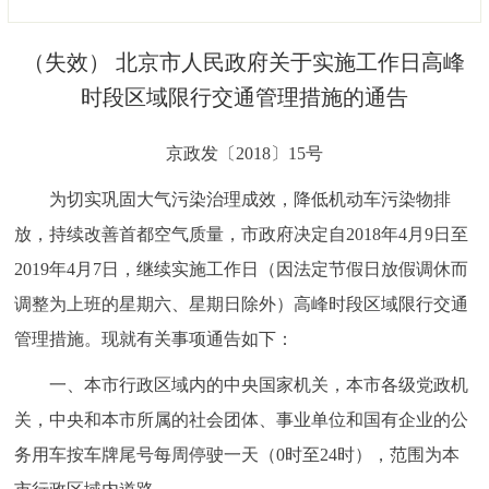
决策公开
专题公开
（失效） 北京市人民政府关于实施工作日高峰
政务服务
时段区域限行交通管理措施的通告
个人服务
法人服务
部门服务
京政发〔2018〕15号
为切实巩固大气污染治理成效，降低机动车污染物排
便民服务
利企服务
投资项目
放，持续改善首都空气质量，市政府决定自2018年4月9日至
2019年4月7日，继续实施工作日（因法定节假日放假调休而
中介服务
阳光政务
调整为上班的星期六、星期日除外）高峰时段区域限行交通
政民互动
管理措施。现就有关事项通告如下：
12345网上接诉即办
我要咨询
我要建议
一、本市行政区域内的中央国家机关，本市各级党政机
关，中央和本市所属的社会团体、事业单位和国有企业的公
参与调查
在线访谈
图说互动
务用车按车牌尾号每周停驶一天（0时至24时），范围为本