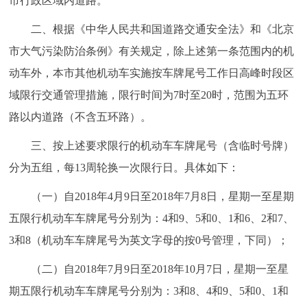
市行政区域内道路。
走进北京
二、根据《中华人民共和国道路交通安全法》和《北京
北京概况
十六区概览
人文北京
市大气污染防治条例》有关规定，除上述第一条范围内的机
动车外，本市其他机动车实施按车牌尾号工作日高峰时段区
绿色北京
图说北京
视频北京
域限行交通管理措施，限行时间为7时至20时，范围为五环
多语种
路以内道路（不含五环路）。
三、按上述要求限行的机动车车牌尾号（含临时号牌）
ENGLISH
한국어
日本語
分为五组，每13周轮换一次限行日。具体如下：
DEUTSCH
FRANÇAIS
РУССКИЙ ЯЗЫК
（一）自2018年4月9日至2018年7月8日，星期一至星期
五限行机动车车牌尾号分别为：4和9、5和0、1和6、2和7、
ESPAÑOL
العربية
PORTUGUÊS
3和8（机动车车牌尾号为英文字母的按0号管理，下同）；
（二）自2018年7月9日至2018年10月7日，星期一至星
ITALIANO
期五限行机动车车牌尾号分别为：3和8、4和9、5和0、1和