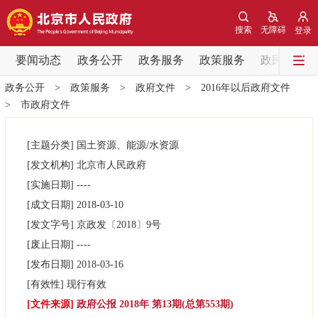
网站地图
搜索
无障碍
登录
要闻动态
要闻动态
政务公开
政务服务
政策服务
政民互动
政务公开
>
政策服务
>
政府文件
>
2016年以后政府文件
党中央精神
国务院信息
中央部委动态
>
市政府文件
北京要闻
会议信息
部门动态
[主题分类]
国土资源、能源/水资源
[发文机构]
北京市人民政府
各区热点
[实施日期]
----
[成文日期]
2018-03-10
政务公开
[发文字号]
京政发
〔2018〕
9号
[废止日期]
----
市领导
机构职能
政策服务
[发布日期]
2018-03-16
[有效性]
现行有效
政策兑现
政策解读
回应关切
[文件来源]
政府公报 2018年 第13期(总第553期)