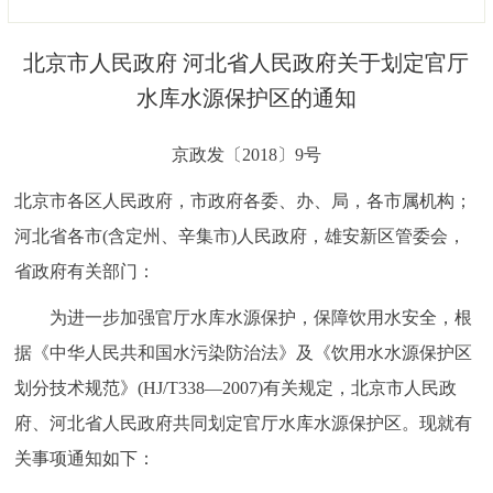
决策公开
专题公开
北京市人民政府 河北省人民政府关于划定官厅
政务服务
水库水源保护区的通知
个人服务
法人服务
部门服务
京政发〔2018〕9号
北京市各区人民政府，市政府各委、办、局，各市属机构；
便民服务
利企服务
投资项目
河北省各市(含定州、辛集市)人民政府，雄安新区管委会，
省政府有关部门：
中介服务
阳光政务
为进一步加强官厅水库水源保护，保障饮用水安全，根
政民互动
据《中华人民共和国水污染防治法》及《饮用水水源保护区
12345网上接诉即办
我要咨询
我要建议
划分技术规范》(HJ/T338—2007)有关规定，北京市人民政
府、河北省人民政府共同划定官厅水库水源保护区。现就有
参与调查
在线访谈
图说互动
关事项通知如下：