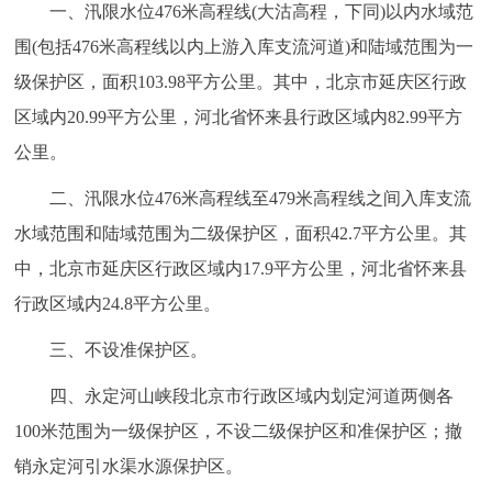
走进北京
一、汛限水位476米高程线(大沽高程，下同)以内水域范
围(包括476米高程线以内上游入库支流河道)和陆域范围为一
北京概况
十六区概览
人文北京
级保护区，面积103.98平方公里。其中，北京市延庆区行政
区域内20.99平方公里，河北省怀来县行政区域内82.99平方
绿色北京
图说北京
视频北京
公里。
多语种
二、汛限水位476米高程线至479米高程线之间入库支流
水域范围和陆域范围为二级保护区，面积42.7平方公里。其
ENGLISH
한국어
日本語
中，北京市延庆区行政区域内17.9平方公里，河北省怀来县
行政区域内24.8平方公里。
DEUTSCH
FRANÇAIS
РУССКИЙ ЯЗЫК
三、不设准保护区。
ESPAÑOL
العربية
PORTUGUÊS
四、永定河山峡段北京市行政区域内划定河道两侧各
100米范围为一级保护区，不设二级保护区和准保护区；撤
ITALIANO
销永定河引水渠水源保护区。