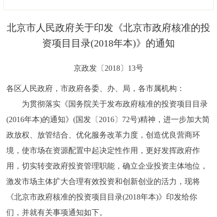
决策公开
专题公开
北京市人民政府关于印发《北京市政府核准的投
政务服务
资项目目录(2018年本)》的通知
个人服务
法人服务
部门服务
京政发〔2018〕13号
各区人民政府，市政府各委、办、局，各市属机构：
便民服务
利企服务
投资项目
为贯彻落实《国务院关于发布政府核准的投资项目目录
(2016年本)的通知》(国发〔2016〕72号)精神，进一步加大简
中介服务
阳光政务
政放权、放管结合、优化服务改革力度，创造优良营商环
政民互动
境，使市场在资源配置中起决定性作用，更好发挥政府作
用，切实转变政府投资管理职能，确立企业投资主体地位，
12345网上接诉即办
我要咨询
我要建议
激发市场主体扩大合理有效投资和创新创业的活力，现将
《北京市政府核准的投资项目目录(2018年本)》印发给你
参与调查
在线访谈
图说互动
们，并就有关事项通知如下。