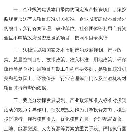
走进北京
一、企业投资建设本目录内的固定资产投资项目，须按
北京概况
十六区概览
人文北京
照规定报送有关项目核准机关核准。企业投资建设本目录外
的项目，实行备案管理。事业单位、社会团体等利用自有资
绿色北京
图说北京
视频北京
金且不申请政府投资建设的项目，按照本目录执行。
多语种
二、法律法规和国家及本市制定的发展规划、产业政
策、总量控制目标、技术政策、准入标准、用地政策、环保
ENGLISH
한국어
日本語
政策等是企业开展项目前期工作的重要依据，是项目核准机
关和规划国土、环境保护、行业管理等部门以及金融机构对
DEUTSCH
FRANÇAIS
РУССКИЙ ЯЗЫК
项目进行审查的依据。
ESPAÑOL
العربية
PORTUGUÊS
三、要充分发挥发展规划、产业政策和准入标准对投资
活动的规范引导作用。把发展规划作为引导投资方向，稳定
ITALIANO
投资运行，规范项目准入，优化项目布局，合理配置资金、
土地、能源资源、人力资源等要素的重要手段。严格执行国