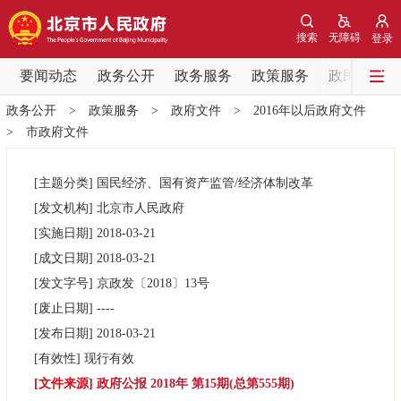
网站地图
搜索
无障碍
登录
要闻动态
要闻动态
政务公开
政务服务
政策服务
政民互动
政务公开
>
政策服务
>
政府文件
>
2016年以后政府文件
党中央精神
国务院信息
中央部委动态
>
市政府文件
北京要闻
会议信息
部门动态
[主题分类]
国民经济、国有资产监管/经济体制改革
[发文机构]
北京市人民政府
各区热点
[实施日期]
2018-03-21
[成文日期]
2018-03-21
政务公开
[发文字号]
京政发
〔2018〕
13号
[废止日期]
----
市领导
机构职能
政策服务
[发布日期]
2018-03-21
[有效性]
现行有效
政策兑现
政策解读
回应关切
[文件来源]
政府公报 2018年 第15期(总第555期)