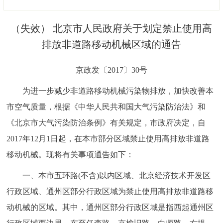
决策公开
专题公开
（失效） 北京市人民政府关于划定禁止使用高
政务服务
排放非道路移动机械区域的通告
个人服务
法人服务
部门服务
京政发〔2017〕30号
为进一步减少非道路移动机械污染物排放，加快改善本
便民服务
利企服务
投资项目
市空气质量，根据《中华人民共和国大气污染防治法》和
《北京市大气污染防治条例》有关规定，市政府决定，自
中介服务
阳光政务
2017年12月1日起，在本市部分区域禁止使用高排放非道路
政民互动
移动机械。现将有关事项通告如下：
12345网上接诉即办
我要咨询
我要建议
一、本市五环路(不含)以内区域、北京经济技术开发区
行政区域、通州区部分行政区域为禁止使用高排放非道路移
参与调查
在线访谈
图说互动
动机械的区域。其中，通州区部分行政区域是指西起通州区