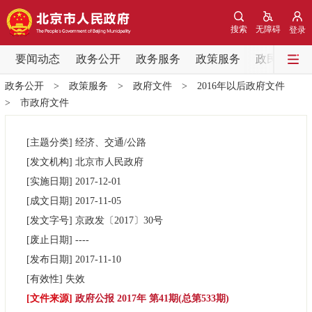
网站地图
搜索
无障碍
登录
要闻动态
要闻动态
政务公开
政务服务
政策服务
政民互动
政务公开
>
政策服务
>
政府文件
>
2016年以后政府文件
党中央精神
国务院信息
中央部委动态
>
市政府文件
北京要闻
会议信息
部门动态
[主题分类]
经济、交通/公路
[发文机构]
北京市人民政府
各区热点
[实施日期]
2017-12-01
[成文日期]
2017-11-05
政务公开
[发文字号]
京政发
〔2017〕
30号
[废止日期]
----
市领导
机构职能
政策服务
[发布日期]
2017-11-10
[有效性]
失效
政策兑现
政策解读
回应关切
[文件来源]
政府公报 2017年 第41期(总第533期)