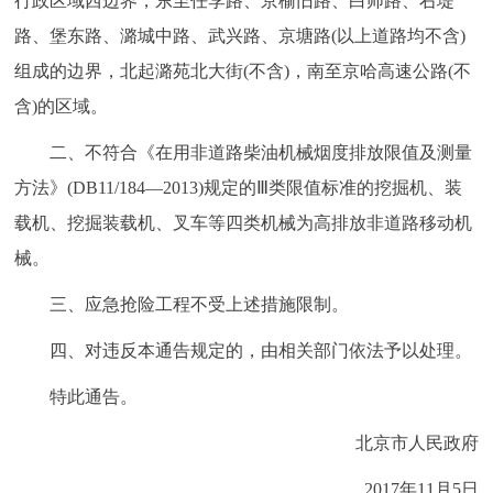
行政区域西边界，东至任李路、京榆旧路、白师路、右堤
走进北京
路、堡东路、潞城中路、武兴路、京塘路(以上道路均不含)
北京概况
十六区概览
人文北京
组成的边界，北起潞苑北大街(不含)，南至京哈高速公路(不
含)的区域。
绿色北京
图说北京
视频北京
二、不符合《在用非道路柴油机械烟度排放限值及测量
多语种
方法》(DB11/184—2013)规定的Ⅲ类限值标准的挖掘机、装
载机、挖掘装载机、叉车等四类机械为高排放非道路移动机
ENGLISH
한국어
日本語
械。
三、应急抢险工程不受上述措施限制。
DEUTSCH
FRANÇAIS
РУССКИЙ ЯЗЫК
四、对违反本通告规定的，由相关部门依法予以处理。
ESPAÑOL
العربية
PORTUGUÊS
特此通告。
ITALIANO
北京市人民政府
2017年11月5日