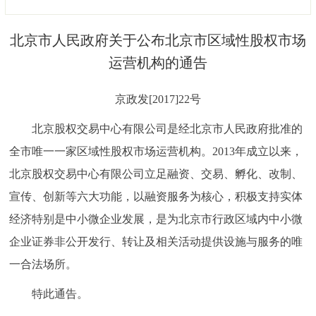
决策公开
专题公开
北京市人民政府关于公布北京市区域性股权市场
政务服务
运营机构的通告
个人服务
法人服务
部门服务
京政发[2017]22号
北京股权交易中心有限公司是经北京市人民政府批准的
便民服务
利企服务
投资项目
全市唯一一家区域性股权市场运营机构。2013年成立以来，
北京股权交易中心有限公司立足融资、交易、孵化、改制、
中介服务
阳光政务
宣传、创新等六大功能，以融资服务为核心，积极支持实体
政民互动
经济特别是中小微企业发展，是为北京市行政区域内中小微
企业证券非公开发行、转让及相关活动提供设施与服务的唯
12345网上接诉即办
我要咨询
我要建议
一合法场所。
参与调查
在线访谈
图说互动
特此通告。