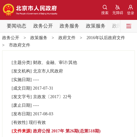
网站地图
搜索
无障碍
登录
要闻动态
要闻动态
政务公开
政务服务
政策服务
政民互动
政务公开
>
政策服务
>
政府文件
>
2016年以后政府文件
党中央精神
国务院信息
中央部委动态
>
市政府文件
北京要闻
会议信息
部门动态
[主题分类]
财政、金融、审计/其他
[发文机构]
北京市人民政府
各区热点
[实施日期]
----
[成文日期]
2017-07-31
政务公开
[发文字号]
京政发
〔2017〕
22号
[废止日期]
----
市领导
机构职能
政策服务
[发布日期]
2017-08-03
[有效性]
现行有效
政策兑现
政策解读
回应关切
[文件来源]
政府公报 2017年 第26期(总第518期)