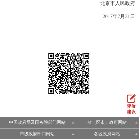
走进北京
北京市人民政府
2017年7月31日
北京概况
十六区概览
人文北京
绿色北京
图说北京
视频北京
多语种
ENGLISH
한국어
日本語
DEUTSCH
FRANÇAIS
РУССКИЙ ЯЗЫК
ESPAÑOL
العربية
PORTUGUÊS
评价
建议
中国政府网及国务院部门网站
省（区市）政府网站
ITALIANO
市级政府部门网站
各区政府网站