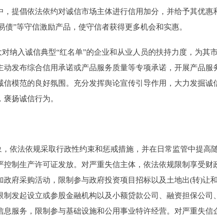
中，提倡依法依约对诚信市场主体进行信用加分，并给予其优惠
信易债”等守信激励产品，使守信者获得更多机会和实惠。
对纳入诚信典型“红名单”的企业和从业人员的扶持力度，为其
主动发布综合信用承诺或产品服务质量等专项承诺，开展产品服
诚信模范的良好氛围。充分发挥舆论宣传引导作用，大力发掘诚
，褒扬诚信行为。
，依法依规采取行政性约束和惩戒措施，并在日常监管中提高
严控制生产许可证发放。对严重失信主体，依法依规限制享受财
政府采购活动，限制参与政府投资项目招标以及土地出(转)让
限制发起设立或参股金融机构以及小额贷款公司、融资担保公司
信息服务，限制参与基础设施和公用事业特许经营。对严重失信