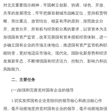
走进北京
对北京重要指示精神，牢固树立创新、协调、绿色、开放、
共享的发展理念，牢牢把握首都城市战略定位，坚持权责明
北京概况
十六区概览
人文北京
晰、突出重点、放管结合、稳妥有序的原则，按照政企分
开、政资分开、所有权与经营权分离的要求，以管资本为主
绿色北京
图说北京
视频北京
加强国有资产监管，改革完善国有资本授权经营体制，进一
多语种
步确立国有企业的市场主体地位，推进国有资产监管机构职
能转变，更好地适应市场化、现代化、国际化新形势和经济
ENGLISH
한국어
日本語
发展新常态，不断增强国有经济活力、控制力、影响力和抗
风险能力。
DEUTSCH
FRANÇAIS
РУССКИЙ ЯЗЫК
二、主要任务
ESPAÑOL
العربية
PORTUGUÊS
(一)加强和完善党对国有企业的领导
ITALIANO
1.切实发挥国有企业党组织的领导核心和政治核心作
用。毫不动摇地坚持党对国有企业的领导，毫不动摇地加强