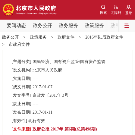
网站地图
搜索
无障碍
登录
要闻动态
要闻动态
政务公开
政务服务
政策服务
政民互动
政务公开
>
政策服务
>
政府文件
>
2016年以后政府文件
党中央精神
国务院信息
中央部委动态
>
市政府文件
北京要闻
会议信息
部门动态
[主题分类]
国民经济、国有资产监管/国有资产监管
[发文机构]
北京市人民政府
各区热点
[实施日期]
----
[成文日期]
2017-01-07
政务公开
[发文字号]
​京政发
〔2017〕
3号
[废止日期]
----
市领导
机构职能
政策服务
[发布日期]
2017-01-11
[有效性]
现行有效
政策兑现
政策解读
回应关切
[文件来源]
政府公报 2017年 第6期(总第498期)