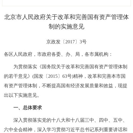
决策公开
专题公开
北京市人民政府关于改革和完善国有资产管理体
政务服务
制的实施意见
个人服务
法人服务
部门服务
京政发〔2017〕3号
各区人民政府，市政府各委、办、局，各市属机构：
便民服务
利企服务
投资项目
为贯彻落实《国务院关于改革和完善国有资产管理体制
中介服务
阳光政务
的若干意见》(国发〔2015〕63号)精神，改革和完善本市国
有资产管理体制，不断提高国有经济发展质量和效益，现提
政民互动
出以下实施意见。
12345网上接诉即办
我要咨询
我要建议
一、总体要求
深入贯彻落实党的十八大和十八届三中、四中、五中、
参与调查
在线访谈
图说互动
六中全会精神，深入学习贯彻习近平总书记系列重要讲话和