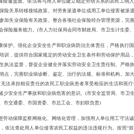
保险覆盖面。依法将与用人单位建立稳定劳动关系的农民工纳入
保险关系转移接续政策。对劳务派遣单位或用工单位侵害被派
参加失业保险有关政策。整合各项社会保险经办管理资源，完
会保险服务能力。(市人力社保局会同市财政局、市卫生计生委、
康保护。强化企业安全生产和职业病防治主体责任，严格执行国
培训，提供符合国家规定的劳动安全卫生条件和劳动保护用品
生执法监督，督促企业健全并落实劳动安全卫生责任制。严格
哨点，完善职业病诊断、鉴定、治疗的法规、标准和机构。加
位无法承担相应责任的农民工职业病患者享受相应的生活和医疗
和减少安全生产事故和职业病危害的意识。(市安全监管局、市卫
、市交通委、市国资委、市总工会、市妇联负责)
进劳动保障监察网格化、网络化管理，加强用人单位用工守法诚
，依法查处用人单位侵害农民工权益的违法违规行为。按照“