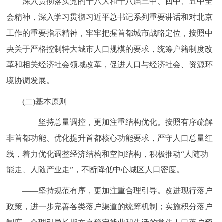
深入贯彻落实党的十八大和十八届三中、四中、五中全
走进北京
会精神，深入学习贯彻习近平总书记系列重要讲话和对北京
北京概况
十六区概览
人文北京
工作的重要指示精神，牢牢把握首都城市战略定位，按照中
央关于严格控制特大城市人口规模的要求，统筹户籍制度改
绿色北京
图说北京
视频北京
革和相关经济社会领域改革，促进人口与经济社会、资源环
境协调发展。
多语种
(二)基本原则
ENGLISH
한국어
日本語
——坚持总量调控，更加注重结构优化。按照有序疏解
非首都功能、优化提升首都核心功能要求，严守人口总量红
DEUTSCH
FRANÇAIS
РУССКИЙ ЯЗЫК
线，着力优化调整经济结构和空间结构，积极推动“人随功
ESPAÑOL
العربية
PORTUGUÊS
能走、人随产业走”，不断降低中心城区人口密度。
——坚持规范有序，更加注重合理引导。改进现行落户
ITALIANO
政策，进一步完善各类落户渠道的统筹机制；实施积分落户