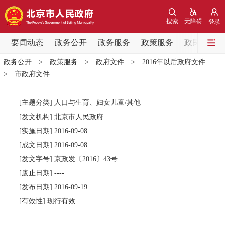
网站地图
搜索
无障碍
登录
要闻动态
要闻动态
政务公开
政务服务
政策服务
政民互动
政务公开
>
政策服务
>
政府文件
>
2016年以后政府文件
党中央精神
国务院信息
中央部委动态
>
市政府文件
北京要闻
会议信息
部门动态
[主题分类]
人口与生育、妇女儿童/其他
[发文机构]
北京市人民政府
各区热点
[实施日期]
2016-09-08
[成文日期]
2016-09-08
政务公开
[发文字号]
​京政发
〔2016〕
43号
[废止日期]
----
市领导
机构职能
政策服务
[发布日期]
2016-09-19
[有效性]
现行有效
政策兑现
政策解读
回应关切