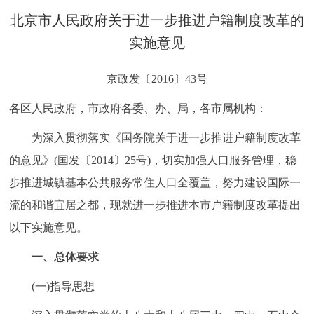
决策公开
专题公开
北京市人民政府关于进一步推进户籍制度改革的
实施意见
政务服务
京政发〔2016〕43号
个人服务
法人服务
部门服务
各区人民政府，市政府各委、办、局，各市属机构：
便民服务
利企服务
投资项目
为深入贯彻落实《国务院关于进一步推进户籍制度改革
的意见》(国发〔2014〕25号)，切实加强人口服务管理，稳
中介服务
阳光政务
步推进城镇基本公共服务常住人口全覆盖，努力建设国际一
流的和谐宜居之都，现就进一步推进本市户籍制度改革提出
政民互动
以下实施意见。
12345网上接诉即办
我要咨询
我要建议
一、总体要求
参与调查
在线访谈
图说互动
(一)指导思想