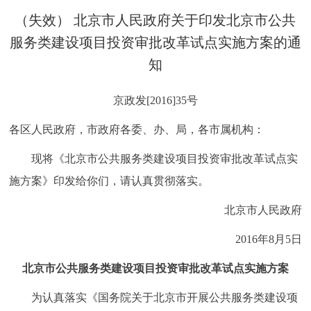
决策公开
专题公开
（失效） 北京市人民政府关于印发北京市公共
服务类建设项目投资审批改革试点实施方案的通
政务服务
知
个人服务
法人服务
部门服务
京政发[2016]35号
各区人民政府，市政府各委、办、局，各市属机构：
便民服务
利企服务
投资项目
现将《北京市公共服务类建设项目投资审批改革试点实
中介服务
阳光政务
施方案》印发给你们，请认真贯彻落实。
政民互动
北京市人民政府
2016年8月5日
12345网上接诉即办
我要咨询
我要建议
北京市公共服务类建设项目投资审批改革试点实施方案
参与调查
在线访谈
图说互动
为认真落实《国务院关于北京市开展公共服务类建设项