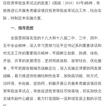
走进北京
目投资审批改革试点的批复》(国函〔2016〕83号)精神，有
效推进公共服务类建设项目投资审批改革试点工作，结合实
北京概况
十六区概览
人文北京
际，特制定本实施方案。
一、指导思想
绿色北京
图说北京
视频北京
全面贯彻落实党的十八大和十八届二中、三中、四中、
多语种
五中全会精神，深入学习贯彻习近平总书记系列重要讲话和
ENGLISH
한국어
日本語
对北京工作的重要指示精神，牢固树立创新、协调、绿色、
开放、共享的发展理念，坚持简政放权、放管结合、优化服
DEUTSCH
FRANÇAIS
РУССКИЙ ЯЗЫК
务，牢牢把握首都城市战略定位，深入实施京津冀协同发展
战略，着力推进供给侧结构性改革，加快疏功能、转方式、
ESPAÑOL
العربية
PORTUGUÊS
治环境、补短板、促协同，积极开展公共服务类建设项目投
资审批改革试点，有效促进投资项目尽快落地，切实加快北
ITALIANO
京城市副中心建设，着力打造国际一流和谐宜居之都的示范