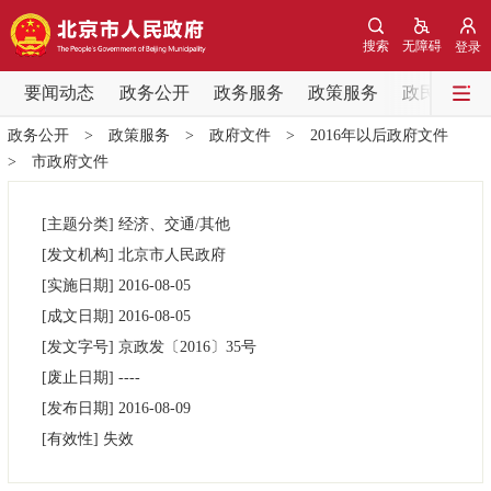
网站地图
搜索
无障碍
登录
要闻动态
要闻动态
政务公开
政务服务
政策服务
政民互动
政务公开
>
政策服务
>
政府文件
>
2016年以后政府文件
党中央精神
国务院信息
中央部委动态
>
市政府文件
北京要闻
会议信息
部门动态
[主题分类]
经济、交通/其他
[发文机构]
北京市人民政府
各区热点
[实施日期]
2016-08-05
[成文日期]
2016-08-05
政务公开
[发文字号]
京政发
〔2016〕
35号
[废止日期]
----
市领导
机构职能
政策服务
[发布日期]
2016-08-09
[有效性]
失效
政策兑现
政策解读
回应关切