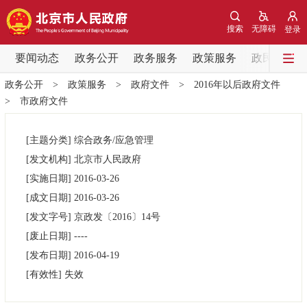
网站地图
搜索
无障碍
登录
要闻动态
要闻动态
政务公开
政务服务
政策服务
政民互动
政务公开
>
政策服务
>
政府文件
>
2016年以后政府文件
党中央精神
国务院信息
中央部委动态
>
市政府文件
北京要闻
会议信息
部门动态
[主题分类]
综合政务/应急管理
[发文机构]
北京市人民政府
各区热点
[实施日期]
2016-03-26
[成文日期]
2016-03-26
政务公开
[发文字号]
京政发
〔2016〕
14号
[废止日期]
----
市领导
机构职能
政策服务
[发布日期]
2016-04-19
[有效性]
失效
政策兑现
政策解读
回应关切