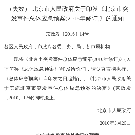
决策公开
专题公开
（失效） 北京市人民政府关于印发《北京市突
发事件总体应急预案(2016年修订)》的通知
政务服务
京政发〔2016〕14号
个人服务
法人服务
部门服务
各区人民政府，市政府各委、办、局，各市属机构：
便民服务
利企服务
投资项目
现将《北京市突发事件总体应急预案(2016年修订)》(以
下简称《总体应急预案》)印发给你们，请认真贯彻执行。
中介服务
阳光政务
《总体应急预案》自印发之日起施行，《北京市人民政府关
于实施北京市突发事件总体应急预案的决定》(京政发
政民互动
〔2010〕12号)同时废止。
12345网上接诉即办
我要咨询
我要建议
北京市人民政府
参与调查
在线访谈
图说互动
2016年3月26日