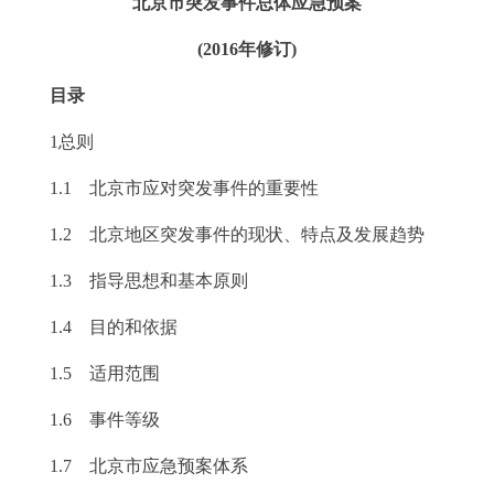
北京市突发事件总体应急预案
走进北京
(2016年修订)
北京概况
十六区概览
人文北京
目录
绿色北京
图说北京
视频北京
1总则
多语种
1.1 北京市应对突发事件的重要性
1.2 北京地区突发事件的现状、特点及发展趋势
ENGLISH
한국어
日本語
1.3 指导思想和基本原则
DEUTSCH
FRANÇAIS
РУССКИЙ ЯЗЫК
1.4 目的和依据
1.5 适用范围
ESPAÑOL
العربية
PORTUGUÊS
1.6 事件等级
ITALIANO
1.7 北京市应急预案体系