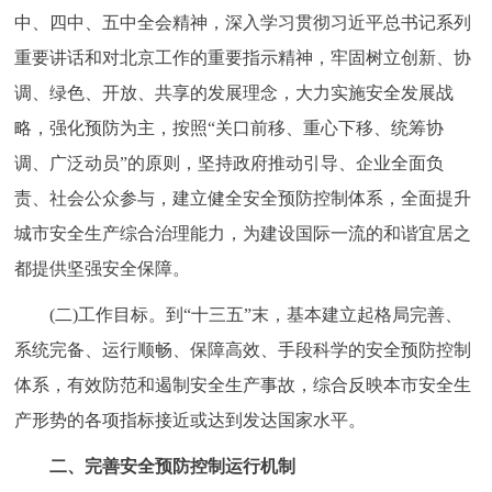
走进北京
中、四中、五中全会精神，深入学习贯彻习近平总书记系列
重要讲话和对北京工作的重要指示精神，牢固树立创新、协
北京概况
十六区概览
人文北京
调、绿色、开放、共享的发展理念，大力实施安全发展战
略，强化预防为主，按照“关口前移、重心下移、统筹协
绿色北京
图说北京
视频北京
调、广泛动员”的原则，坚持政府推动引导、企业全面负
多语种
责、社会公众参与，建立健全安全预防控制体系，全面提升
城市安全生产综合治理能力，为建设国际一流的和谐宜居之
ENGLISH
한국어
日本語
都提供坚强安全保障。
DEUTSCH
FRANÇAIS
РУССКИЙ ЯЗЫК
(二)工作目标。到“十三五”末，基本建立起格局完善、
系统完备、运行顺畅、保障高效、手段科学的安全预防控制
ESPAÑOL
العربية
PORTUGUÊS
体系，有效防范和遏制安全生产事故，综合反映本市安全生
产形势的各项指标接近或达到发达国家水平。
ITALIANO
二、完善安全预防控制运行机制