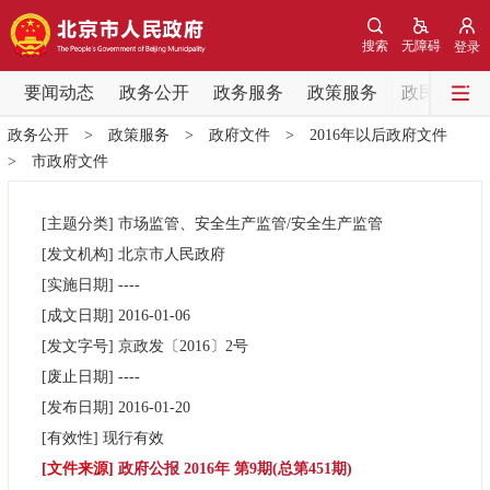
网站地图
搜索
无障碍
登录
要闻动态
要闻动态
政务公开
政务服务
政策服务
政民互动
政务公开
>
政策服务
>
政府文件
>
2016年以后政府文件
党中央精神
国务院信息
中央部委动态
>
市政府文件
北京要闻
会议信息
部门动态
[主题分类]
市场监管、安全生产监管/安全生产监管
[发文机构]
北京市人民政府
各区热点
[实施日期]
----
[成文日期]
2016-01-06
政务公开
[发文字号]
京政发
〔2016〕
2号
[废止日期]
----
市领导
机构职能
政策服务
[发布日期]
2016-01-20
[有效性]
现行有效
政策兑现
政策解读
回应关切
[文件来源]
政府公报 2016年 第9期(总第451期)