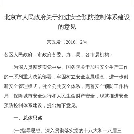
决策公开
专题公开
​北京市人民政府关于推进安全预防控制体系建设
政务服务
的意见
个人服务
法人服务
部门服务
京政发〔2016〕2号
各区人民政府，市政府各委、办、局，各市属机构：
便民服务
利企服务
投资项目
为深入贯彻落实党中央、国务院关于加强安全生产工作
中介服务
阳光政务
的一系列重大决策部署，牢固树立安全发展理念，进一步创
新安全管理模式，健全公共安全体系，完善安全预防工作格
政民互动
局，保障城市安全运行和人民生命财产安全，现就推进安全
12345网上接诉即办
我要咨询
我要建议
预防控制体系建设，提出如下意见。
一、总体思路
参与调查
在线访谈
图说互动
(一)指导思想。深入贯彻落实党的十八大和十八届三