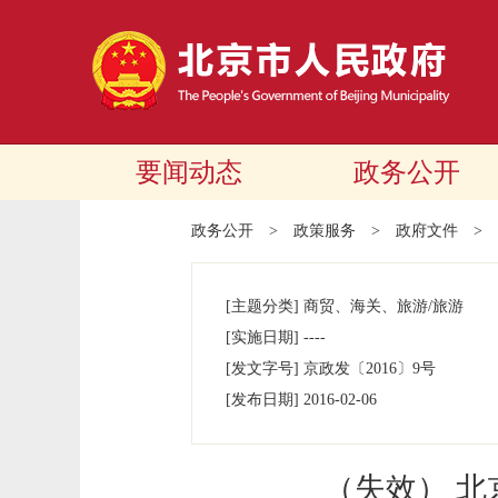
要闻动态
政务公开
政务公开
>
政策服务
>
政府文件
>
[主题分类]
商贸、海关、旅游/旅游
[实施日期]
----
[发文字号]
京政发
〔2016〕
9号
[发布日期]
2016-02-06
（失效） 