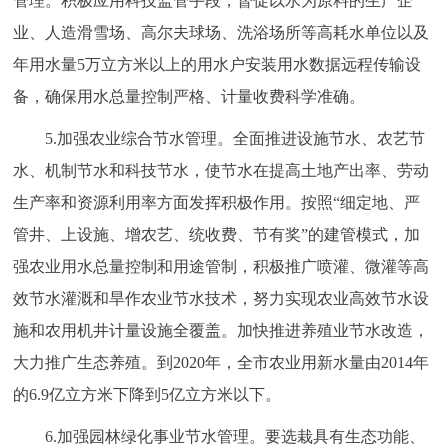
管理。积极应用科技监管手段，督促以水为原料的生产企
业、人造滑雪场、高尔夫球场、洗浴场所等高耗水单位以及
年用水量5万立方米以上的用水户安装用水数据远程传输设
备，确保用水总量控制严格、计量收费科学准确。
5.加强农业综合节水管理。全面推进设施节水、农艺节
水、机制节水和科技节水，使节水在提高土地产出率、劳动
生产率和资源利用率方面发挥积极作用。按照“细定地、严
管井、上设施、增农艺、统收费、节有奖”的建管模式，加
强农业用水总量控制和用途管制，积极推广喷灌、微灌等高
效节水灌溉和旱作农业节水技术，努力实现农业高效节水设
施和农用机井计量设施全覆盖。加快推进养殖业节水改造，
大力推广生态养殖。到2020年，全市农业用新水量由2014年
的6.9亿立方米下降到5亿立方米以下。
6.加强园林绿化事业节水管理。要选栽具有生态功能、