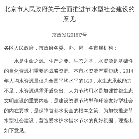
决策公开
专题公开
北京市人民政府关于全面推进节水型社会建设的
意见
政务服务
京政发[2016]7号
个人服务
法人服务
部门服务
各区人民政府，市政府各委、办、局，各市属机构：
便民服务
利企服务
投资项目
水是生命之源、生产之要、生态之基，水资源是基础性
的自然资源和重要的战略资源。本市水资源严重短缺，2014
中介服务
阳光政务
年人均水资源量仅为全国平均水平的1/20，水生态承载能力
不足，水资源供需矛盾突出。大力节约用水是加强首都生态
政民互动
文明建设的重要内容，是建设资源节约型和环境友好型社会
12345网上接诉即办
我要咨询
我要建议
的内在要求，是保障首都水安全的根本之策。为加快推进节
水型社会建设，营造爱水护水惜水节水的良好氛围，现提出
参与调查
在线访谈
图说互动
如下意见。