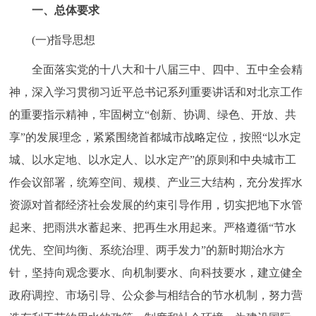
走进北京
一、总体要求
(一)指导思想
北京概况
十六区概览
人文北京
全面落实党的十八大和十八届三中、四中、五中全会精
绿色北京
图说北京
视频北京
神，深入学习贯彻习近平总书记系列重要讲话和对北京工作
的重要指示精神，牢固树立“创新、协调、绿色、开放、共
多语种
享”的发展理念，紧紧围绕首都城市战略定位，按照“以水定
ENGLISH
한국어
日本語
城、以水定地、以水定人、以水定产”的原则和中央城市工
作会议部署，统筹空间、规模、产业三大结构，充分发挥水
DEUTSCH
FRANÇAIS
РУССКИЙ ЯЗЫК
资源对首都经济社会发展的约束引导作用，切实把地下水管
起来、把雨洪水蓄起来、把再生水用起来。严格遵循“节水
ESPAÑOL
العربية
PORTUGUÊS
优先、空间均衡、系统治理、两手发力”的新时期治水方
针，坚持向观念要水、向机制要水、向科技要水，建立健全
ITALIANO
政府调控、市场引导、公众参与相结合的节水机制，努力营