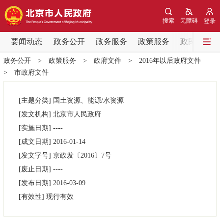
网站地图
搜索
无障碍
登录
要闻动态
要闻动态
政务公开
政务服务
政策服务
政民互动
政务公开
>
政策服务
>
政府文件
>
2016年以后政府文件
党中央精神
国务院信息
中央部委动态
>
市政府文件
北京要闻
会议信息
部门动态
[主题分类]
国土资源、能源/水资源
[发文机构]
北京市人民政府
各区热点
[实施日期]
----
[成文日期]
2016-01-14
政务公开
[发文字号]
京政发
〔2016〕
7号
[废止日期]
----
市领导
机构职能
政策服务
[发布日期]
2016-03-09
[有效性]
现行有效
政策兑现
政策解读
回应关切