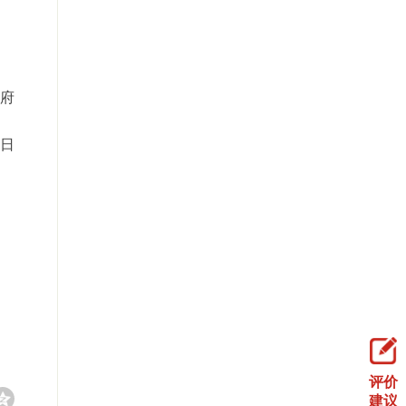
府
3日
评价
建议