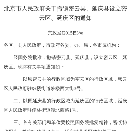
决策公开
专题公开
北京市人民政府关于撤销密云县、延庆县设立密
云区、延庆区的通知
政务服务
京政发[2015]53号
个人服务
法人服务
部门服务
各区、县人民政府，市政府各委、办、局，各市属机构：
便民服务
利企服务
投资项目
经国务院批准，撤销密云县、延庆县，设立密云区、延
庆区。现将有关事项通知如下：
中介服务
阳光政务
一、以原密云县的行政区域为密云区的行政区域，密云
政民互动
区人民政府驻鼓楼街道鼓楼西大街3号。
二、以原延庆县的行政区域为延庆区的行政区域，延庆
12345网上接诉即办
我要咨询
我要建议
区人民政府驻儒林街道湖北西路1号。
参与调查
在线访谈
图说互动
三、各有关部门和单位要按照国务院批复精神，密切协