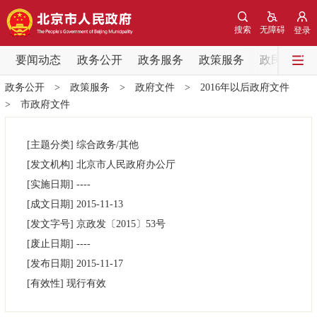
网站地图
搜索
无障碍
登录
要闻动态
要闻动态
政务公开
政务服务
政策服务
政民互动
政务公开
>
政策服务
>
政府文件
>
2016年以后政府文件
党中央精神
国务院信息
中央部委动态
>
市政府文件
北京要闻
会议信息
部门动态
[主题分类]
综合政务/其他
[发文机构]
北京市人民政府办公厅
各区热点
[实施日期]
----
[成文日期]
2015-11-13
政务公开
[发文字号]
京政发
〔2015〕
53号
[废止日期]
----
市领导
机构职能
政策服务
[发布日期]
2015-11-17
[有效性]
现行有效
政策兑现
政策解读
回应关切