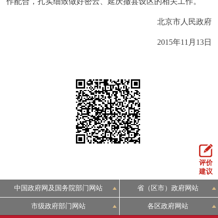
作配合，扎实细致做好密云、延庆撤县设区的相关工作。
走进北京
北京市人民政府
北京概况
十六区概览
人文北京
2015年11月13日
绿色北京
图说北京
视频北京
多语种
ENGLISH
한국어
日本語
DEUTSCH
FRANÇAIS
РУССКИЙ ЯЗЫК
评价
ESPAÑOL
العربية
PORTUGUÊS
建议
中国政府网及国务院部门网站
省（区市）政府网站
ITALIANO
市级政府部门网站
各区政府网站