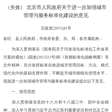
决策公开
专题公开
（失效） 北京市人民政府关于进一步加强城市
管理与服务标准化建设的意见
政务服务
京政发[2015]41号
个人服务
法人服务
部门服务
各区、县人民政府，市政府各委、办、局，各市属机构：
便民服务
利企服务
投资项目
为深入贯彻落实《国务院关于印发深化标准化工作改革
方案的通知》(国发[2015]13号)和《首都标准化战略纲要》等
中介服务
阳光政务
文件精神，充分发挥标准在推进城市管理目标、方法、模式
现代化中的基础支撑作用，不断提升城市精细化管理水平，
政民互动
现就进一步加强城市管理与服务标准化建设提出以下意见。
12345网上接诉即办
我要咨询
我要建议
一、指导思想
参与调查
在线访谈
图说互动
深入贯彻落实党的十八大和十八届三中、四中全会精
神，深入学习贯彻习近平总书记系列重要讲话和对北京工作