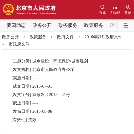
网站地图
搜索
无障碍
登录
要闻动态
要闻动态
政务公开
政务服务
政策服务
政民互动
政务公开
>
政策服务
>
政府文件
>
2016年以后政府文件
党中央精神
国务院信息
中央部委动态
>
市政府文件
北京要闻
会议信息
部门动态
[主题分类]
城乡建设、环境保护/城市规划
[发文机构]
北京市人民政府办公厅
各区热点
[实施日期]
----
[成文日期]
2015-07-31
政务公开
[发文字号]
京政发
〔2015〕
41号
[废止日期]
----
市领导
机构职能
政策服务
[发布日期]
2015-08-06
[有效性]
失效
政策兑现
政策解读
回应关切