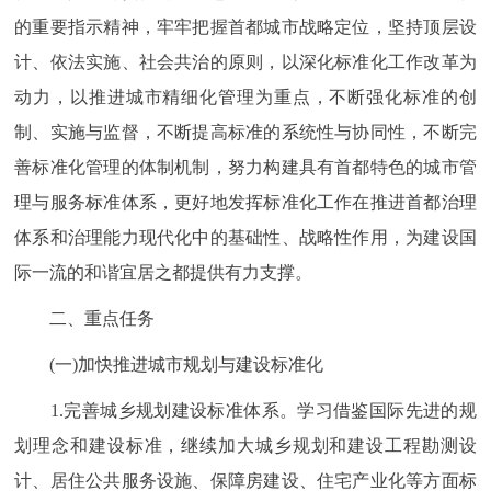
走进北京
的重要指示精神，牢牢把握首都城市战略定位，坚持顶层设
计、依法实施、社会共治的原则，以深化标准化工作改革为
北京概况
十六区概览
人文北京
动力，以推进城市精细化管理为重点，不断强化标准的创
制、实施与监督，不断提高标准的系统性与协同性，不断完
绿色北京
图说北京
视频北京
善标准化管理的体制机制，努力构建具有首都特色的城市管
多语种
理与服务标准体系，更好地发挥标准化工作在推进首都治理
体系和治理能力现代化中的基础性、战略性作用，为建设国
ENGLISH
한국어
日本語
际一流的和谐宜居之都提供有力支撑。
DEUTSCH
FRANÇAIS
РУССКИЙ ЯЗЫК
二、重点任务
(一)加快推进城市规划与建设标准化
ESPAÑOL
العربية
PORTUGUÊS
1.完善城乡规划建设标准体系。学习借鉴国际先进的规
ITALIANO
划理念和建设标准，继续加大城乡规划和建设工程勘测设
计、居住公共服务设施、保障房建设、住宅产业化等方面标