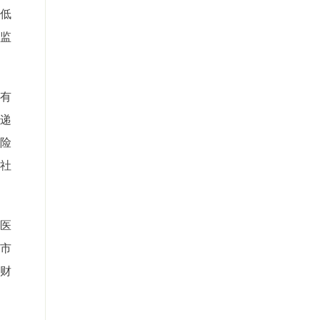
最低
保监
有
递
险
力社
医
市
市财