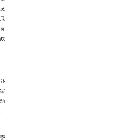
发
展
有
政
补
家
动
办、
密