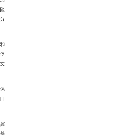
险
责分
和
促
市文
保
出口
冀
基