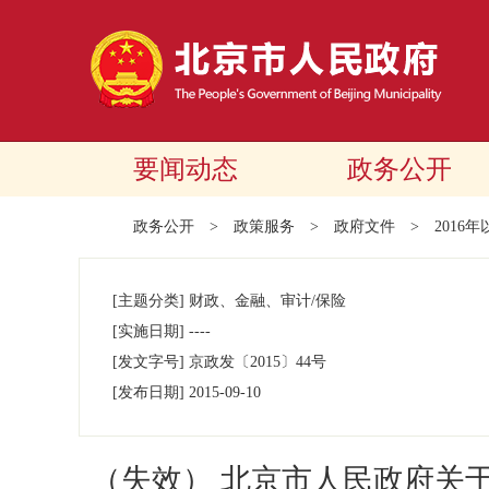
要闻动态
政务公开
政务公开
>
政策服务
>
政府文件
>
2016
[主题分类]
财政、金融、审计/保险
[实施日期]
----
[发文字号]
京政发
〔2015〕
44号
[发布日期]
2015-09-10
（失效） 北京市人民政府关