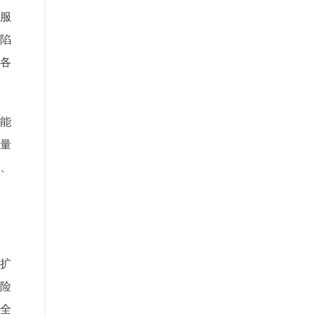
服
陷
、各
能
量
局、
扩
险
全