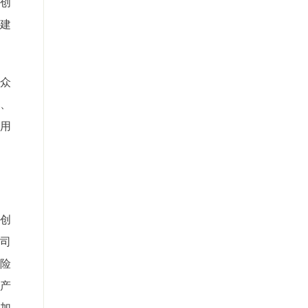
创
建
群众
、
作用
创
公司
险
产
。加