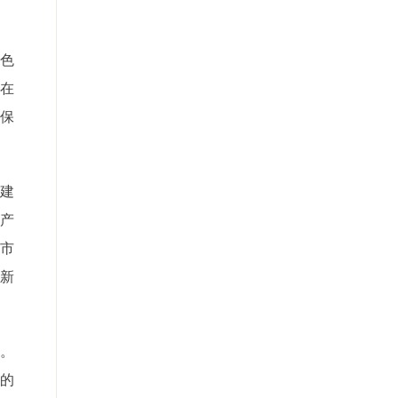
色
在
业保
，建
产
市
创新
平。
的