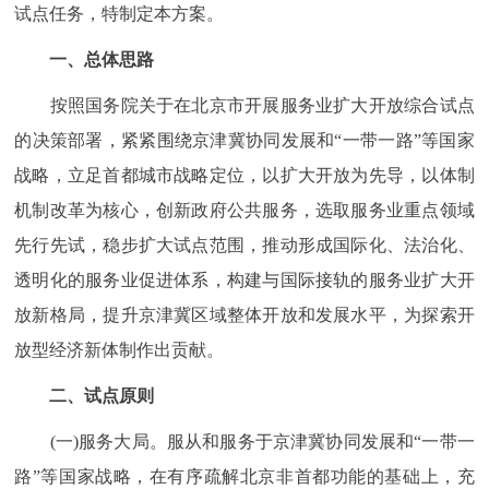
走进北京
试点任务，特制定本方案。
一、总体思路
北京概况
十六区概览
人文北京
按照国务院关于在北京市开展服务业扩大开放综合试点
绿色北京
图说北京
视频北京
的决策部署，紧紧围绕京津冀协同发展和“一带一路”等国家
战略，立足首都城市战略定位，以扩大开放为先导，以体制
多语种
机制改革为核心，创新政府公共服务，选取服务业重点领域
ENGLISH
한국어
日本語
先行先试，稳步扩大试点范围，推动形成国际化、法治化、
透明化的服务业促进体系，构建与国际接轨的服务业扩大开
DEUTSCH
FRANÇAIS
РУССКИЙ ЯЗЫК
放新格局，提升京津冀区域整体开放和发展水平，为探索开
放型经济新体制作出贡献。
ESPAÑOL
العربية
PORTUGUÊS
二、试点原则
ITALIANO
(一)服务大局。服从和服务于京津冀协同发展和“一带一
路”等国家战略，在有序疏解北京非首都功能的基础上，充