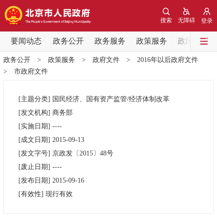
网站地图
搜索
无障碍
登录
要闻动态
要闻动态
政务公开
政务服务
政策服务
政民互动
政务公开
>
政策服务
>
政府文件
>
2016年以后政府文件
党中央精神
国务院信息
中央部委动态
>
市政府文件
北京要闻
会议信息
部门动态
[主题分类]
国民经济、国有资产监管/经济体制改革
[发文机构]
商务部
各区热点
[实施日期]
----
[成文日期]
2015-09-13
政务公开
[发文字号]
京政发
〔2015〕
48号
[废止日期]
----
市领导
机构职能
政策服务
[发布日期]
2015-09-16
[有效性]
现行有效
政策兑现
政策解读
回应关切