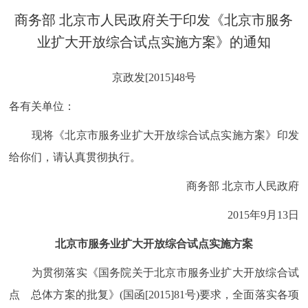
决策公开
专题公开
商务部 北京市人民政府关于印发《北京市服务
业扩大开放综合试点实施方案》的通知
政务服务
京政发[2015]48号
个人服务
法人服务
部门服务
各有关单位：
便民服务
利企服务
投资项目
现将《北京市服务业扩大开放综合试点实施方案》印发
给你们，请认真贯彻执行。
中介服务
阳光政务
商务部 北京市人民政府
政民互动
2015年9月13日
12345网上接诉即办
我要咨询
我要建议
北京市服务业扩大开放综合试点实施方案
为贯彻落实《国务院关于北京市服务业扩大开放综合试
参与调查
在线访谈
图说互动
点 总体方案的批复》(国函[2015]81号)要求，全面落实各项