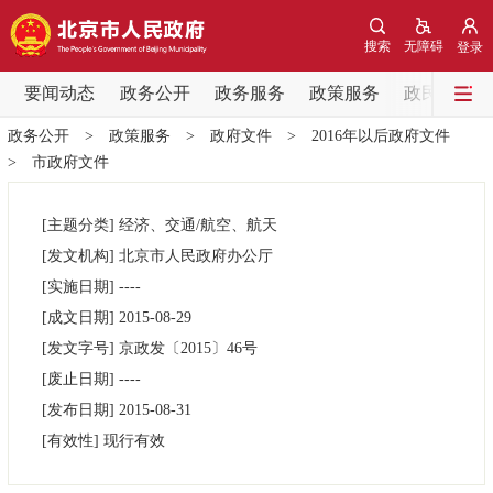
网站地图
搜索
无障碍
登录
要闻动态
要闻动态
政务公开
政务服务
政策服务
政民互动
政务公开
>
政策服务
>
政府文件
>
2016年以后政府文件
党中央精神
国务院信息
中央部委动态
>
市政府文件
北京要闻
会议信息
部门动态
[主题分类]
经济、交通/航空、航天
[发文机构]
北京市人民政府办公厅
各区热点
[实施日期]
----
[成文日期]
2015-08-29
政务公开
[发文字号]
京政发
〔2015〕
46号
[废止日期]
----
市领导
机构职能
政策服务
[发布日期]
2015-08-31
[有效性]
现行有效
政策兑现
政策解读
回应关切