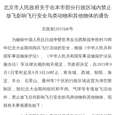
决策公开
专题公开
北京市人民政府关于在本市部分行政区域内禁止
放飞影响飞行安全鸟类动物和其他物体的通告
政务服务
京政发[2015]46号
个人服务
法人服务
部门服务
为确保中国人民抗日战争暨世界反法西斯战争胜利70周
年纪念大会期间阅兵飞行活动的安全，根据《中华人民共和
便民服务
利企服务
投资项目
国军事设施保护法》、《中华人民共和国军事设施保护法实
中介服务
阳光政务
施办法》等法律法规的相关规定，市政府决定，自2015年9
月1日零时起至9月3日24时止，将东城、西城、朝阳、海
政民互动
淀、丰台、石景山、通州等7个区的行政区域设置为净空限
制区，除纪念大会期间组织和平鸽、气球等专项放飞活动
12345网上接诉即办
我要咨询
我要建议
外，禁止放飞任何影响飞行安全的鸟类动物和其他物体。现
参与调查
在线访谈
图说互动
就有关事项通告如下：