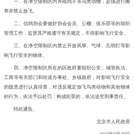
一、在净空限制区内养殖鸽子等鸟类动物，必须进行圈
走进北京
养并禁止放飞。
北京概况
十六区概览
人文北京
二、信鸽协会要做好协会会员、公棚、俱乐部等的组织
管理工作，监督其严格遵守有关规定，不得影响飞行安全。
绿色北京
图说北京
视频北京
三、在净空限制区内禁止升放风筝、气球、孔明灯等影
多语种
响飞行安全的物体。
ENGLISH
한국어
日本語
四、净空限制区所在的区政府要组织公安、城管执法、
工商等有关部门和街道办事处、乡镇政府，对影响飞行安全
DEUTSCH
FRANÇAIS
РУССКИЙ ЯЗЫК
的隐患进行认真排查，对违反规定放飞鸟类动物和其他物体
的行为，依法予以处罚；构成犯罪的，依法追究刑事责任。
ESPAÑOL
العربية
PORTUGUÊS
特此通告。
ITALIANO
北京市人民政府