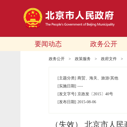
要闻动态
政务公开
政务公开
>
政策服务
>
政府文件
>
[主题分类]
商贸、海关、旅游/其他
[实施日期]
----
[发文字号]
京政发
〔2015〕
40号
[发布日期]
2015-08-06
（失效） 北京市人